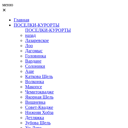
меню
✕
Главная
ПОСЕЛКИ-КУРОРТЫ
ПОСЕЛКИ-КУРОРТЫ
назад
Лазаревское
Лоо
Дагомыс
Головинка
Вардане
Солоники
Аше
Каткова Щель
Волконка
Макопсе
Чемитоквадже
Якорная Щель
Вишневка
Совет-Квадже
Нижняя Хобза
Детляжка
Зубова Щель
Уч-Дере