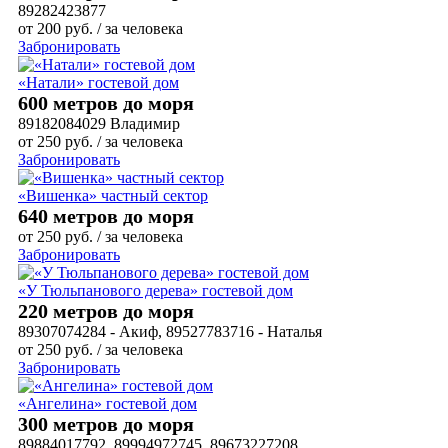
89282423877
от
200
руб.
/ за человека
Забронировать
«Натали» гостевой дом
600 метров до моря
89182084029 Владимир
от
250
руб.
/ за человека
Забронировать
«Вишенка» частный сектор
640 метров до моря
от
250
руб.
/ за человека
Забронировать
«У Тюльпанового дерева» гостевой дом
220 метров до моря
89307074284 - Акиф, 89527783716 - Наталья
от
250
руб.
/ за человека
Забронировать
«Ангелина» гостевой дом
300 метров до моря
89884017792, 89994972745, 89673227208