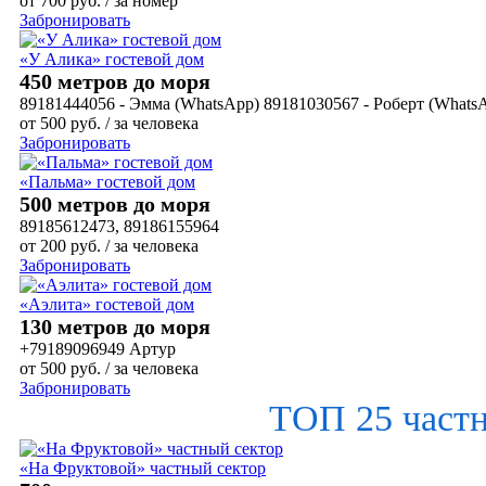
от
700
руб.
/ за номер
Забронировать
«У Алика» гостевой дом
450 метров до моря
89181444056 - Эмма (WhatsApp) 89181030567 - Роберт (Whats
от
500
руб.
/ за человека
Забронировать
«Пальма» гостевой дом
500 метров до моря
89185612473, 89186155964
от
200
руб.
/ за человека
Забронировать
«Аэлита» гостевой дом
130 метров до моря
+79189096949 Артур
от
500
руб.
/ за человека
Забронировать
ТОП 25 част
«На Фруктовой» частный сектор