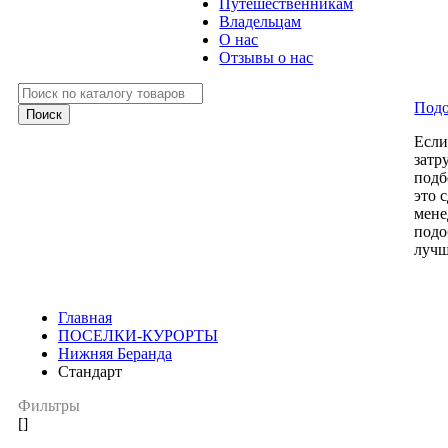
Путешественникам
Владельцам
О нас
Отзывы о нас
Подо
Есл
затр
подб
это 
мене
подо
лучш
Главная
ПОСЕЛКИ-КУРОРТЫ
Нижняя Беранда
Стандарт
Фильтры
[]