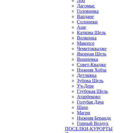
Лоо
Дагомыс
Головинка
Вардане
Солоники
Аше
Каткова Щель
Волконка
Макопсе
Чемитоквадже
Якорная Щель
Вишневка
Совет-Квадже
Нижняя Хобза
Детляжка
Зубова Щель
Уч-Дере
Глубокая Щель
Атарбеково
Голубая Дача
Шахе
Магри
Нижняя Беранда
Горный Воздух
ПОСЕЛКИ-КУРОРТЫ