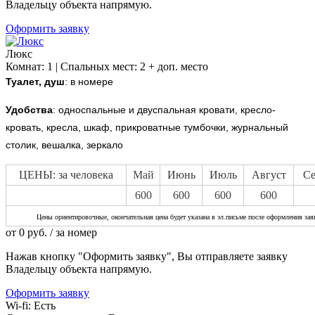
Владельцу объекта напрямую.
Оформить заявку
Люкс
Комнат: 1 | Спальных мест: 2 + доп. место
Туалет, душ
: в номере
Удобства
:
односпальные и двуспальная кровати, кресло-
кровать, кресла, шкаф, прикроватные тумбочки, журнальный
столик, вешалка, зеркало
ЦЕНЫ: за человека
Май
Июнь
Июль
Август
Се
600
600
600
600
Цены ориентировочные, окончательная цена будет указана в эл.письме после оформления зая
от
0
руб.
/ за номер
Нажав кнопку "Оформить заявку", Вы отправляете заявку
Владельцу объекта напрямую.
Оформить заявку
Wi-fi:
Есть