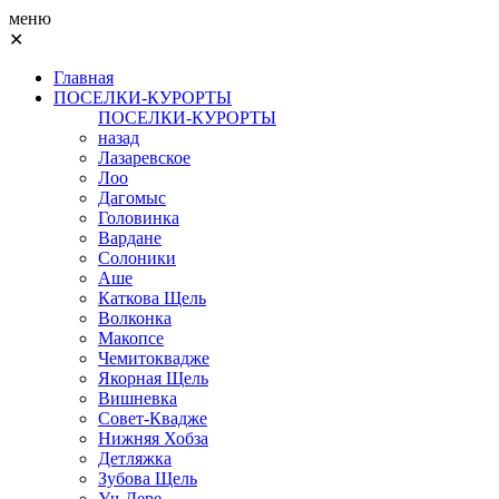
меню
✕
Главная
ПОСЕЛКИ-КУРОРТЫ
ПОСЕЛКИ-КУРОРТЫ
назад
Лазаревское
Лоо
Дагомыс
Головинка
Вардане
Солоники
Аше
Каткова Щель
Волконка
Макопсе
Чемитоквадже
Якорная Щель
Вишневка
Совет-Квадже
Нижняя Хобза
Детляжка
Зубова Щель
Уч-Дере