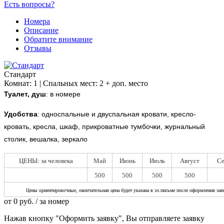
Есть вопросы?
Номера
Описание
Обратите внимание
Отзывы
Стандарт
Комнат: 1 | Спальных мест: 2 + доп. место
Туалет, душ
: в номере
Удобства
:
односпальные и двуспальная кровати, кресло-
кровать, кресла, шкаф, прикроватные тумбочки, журнальный
столик, вешалка, зеркало
ЦЕНЫ: за человека
Май
Июнь
Июль
Август
Се
500
500
500
500
Цены ориентировочные, окончательная цена будет указана в эл.письме после оформления зая
от
0
руб.
/ за номер
Нажав кнопку "Оформить заявку", Вы отправляете заявку