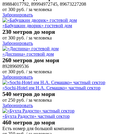
89884017792, 89994972745, 89673227208
от
300
руб.
/ за человека
Забронировать
«Бабушкин дворик» гостевой дом
230 метров до моря
от
300
руб.
/ за человека
Забронировать
«Диспина» гостевой дом
260 метров дом моря
89289609536
от
300
руб.
/ за человека
Забронировать
«Sochi-Hotel им Н.А. Семашко» частный сектор
540 метров до моря
от
250
руб.
/ за человека
Забронировать
«Бухта Радости» частный сектор
460 метров до моря
Есть номер для большой компании
от
250
руб.
/ за человека