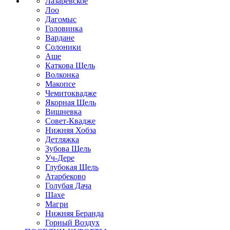
Лазаревское
Лоо
Дагомыс
Головинка
Вардане
Солоники
Аше
Каткова Щель
Волконка
Макопсе
Чемитоквадже
Якорная Щель
Вишневка
Совет-Квадже
Нижняя Хобза
Детляжка
Зубова Щель
Уч-Дере
Глубокая Щель
Атарбеково
Голубая Дача
Шахе
Магри
Нижняя Беранда
Горный Воздух