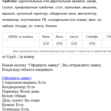
односпальные или двуспальная кровати, шкаф,
Удобства:
стулья, прикроватные тумбочки, стол, прихожая, вешалка,
зеркало, кухонный гарнитур, обеденная зона, вентилятор,
телевизор, спутниковое ТВ, холодильник (на этаже), фен, эл.
чайник, посуда, эл. плита, балкон
Ок
ЦЕНЫ: за человека
Июнь
Июль
Август
Сентябрь
650
650
650
650
Цены ориентировочные, оконча
тельная цена будет указана в эл.письме после оформления зая
от
0
руб.
/ за номер
Нажав кнопку "Оформить заявку", Вы отправляете заявку
Владельцу объекта напрямую.
Оформить заявку
Стиральная машина:
Есть
Кондиционер:
Есть
Парковка:
Возле дома
Кухня:
Общая
Душ, туалет:
На этаже
Балкон:
Есть
Телевизор:
Есть