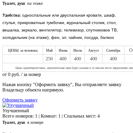
Туалет, душ
: на этаже
односпальные или двуспальная кровати, шкаф,
Удобства:
стулья, прикроватные тумбочки, журнальный столик, стол,
вешалка, зеркало, вентилятор, телевизор, спутниковое ТВ,
холодильник (на этаже), фен, эл. чайник, посуда, балкон
О
ЦЕНЫ: за человека
Май
Июнь
Июль
Август
Сентябрь
250
400
400
400
400
Цены ориентировочны
е, окончательная цена будет указана в эл.письме после оформления зая
от
0
руб.
/ за номер
Нажав кнопку "Оформить заявку", Вы отправляете заявку
Владельцу объекта напрямую.
Оформить заявку
Улучшенный
Всего номеров: 1 | Комнат: 1 | Спальных мест: 4
Туалет, душ
: в номере