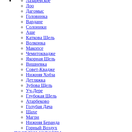
Лазаревское
Лоо
Дагомыс
Головинка
Вардане
Солоники
Аше
Каткова Щель
Волконка
Макопсе
Чемитоквадже
Якорная Щель
Вишневка
Совет-Квадже
Нижняя Хобза
Детляжка
Зубова Щель
Уч-Дере
Глубокая Щель
Атарбеково
Голубая Дача
Шахе
Магри
Нижняя Беранда
Горный Воздух