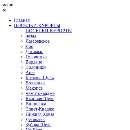
меню
✕
Главная
ПОСЕЛКИ-КУРОРТЫ
ПОСЕЛКИ-КУРОРТЫ
назад
Лазаревское
Лоо
Дагомыс
Головинка
Вардане
Солоники
Аше
Каткова Щель
Волконка
Макопсе
Чемитоквадже
Якорная Щель
Вишневка
Совет-Квадже
Нижняя Хобза
Детляжка
Зубова Щель
Уч-Дере