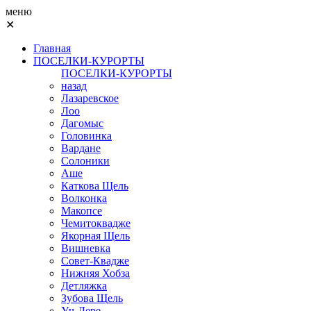
меню
✕
Главная
ПОСЕЛКИ-КУРОРТЫ
ПОСЕЛКИ-КУРОРТЫ
назад
Лазаревское
Лоо
Дагомыс
Головинка
Вардане
Солоники
Аше
Каткова Щель
Волконка
Макопсе
Чемитоквадже
Якорная Щель
Вишневка
Совет-Квадже
Нижняя Хобза
Детляжка
Зубова Щель
Уч-Дере