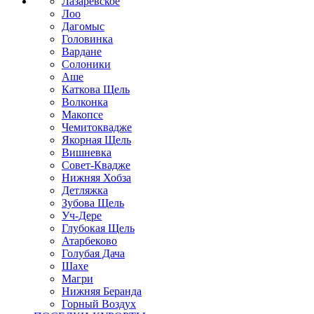
Лазаревское
Лоо
Дагомыс
Головинка
Вардане
Солоники
Аше
Каткова Щель
Волконка
Макопсе
Чемитоквадже
Якорная Щель
Вишневка
Совет-Квадже
Нижняя Хобза
Детляжка
Зубова Щель
Уч-Дере
Глубокая Щель
Атарбеково
Голубая Дача
Шахе
Магри
Нижняя Беранда
Горный Воздух