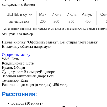
холодильник, балкон
ЦЕНЫ: в сутки
Май
Июнь
Июль
Август
Сен
за человека
200
300
350
400
Цены ориентировочные, окончательная цена будет указана в эл.письме после оформлен
от
0
руб.
/ за номер
Нажав кнопку "Оформить заявку", Вы отправляете заявку
Владельцу объекта напрямую.
Оформить заявку
Wi-fi:
Есть
Кондиционер:
Есть
Кухня:
Общая
Душ, туалет:
В номере;Во дворе
Зеленый внутренней двор:
Есть
Телевизор:
Есть
Расстояние до моря (в метрах):
450 метров
Расстояния
:
до моря (10 минут)