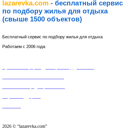
lazarevka.com
- бесплатный сервис
по подбору жилья для отдыха
(свыше 1500 объектов)
lazarevka.com
Бесплатный сервис по подбору жилья для отдыха
Работаем с 2006 года
Разделы
Публичная оферта (Договор о сотрудничестве)
Пользовательское соглашение
Политика конфиденциальности
Служба поддержки
Контакты
Частный сектор, частные гостевые дома, частные мини-отели, частные мини-
гостинницы, частные дома и «домики под ключ» в Лазаревском районе города Сочи.
2026 © “lazarevka.com”