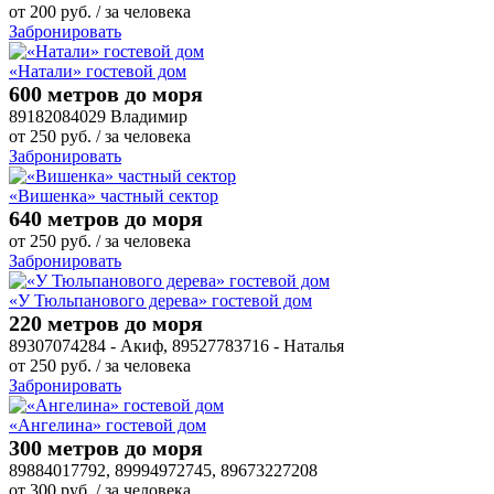
от
200
руб.
/ за человека
Забронировать
«Натали» гостевой дом
600 метров до моря
89182084029 Владимир
от
250
руб.
/ за человека
Забронировать
«Вишенка» частный сектор
640 метров до моря
от
250
руб.
/ за человека
Забронировать
«У Тюльпанового дерева» гостевой дом
220 метров до моря
89307074284 - Акиф, 89527783716 - Наталья
от
250
руб.
/ за человека
Забронировать
«Ангелина» гостевой дом
300 метров до моря
89884017792, 89994972745, 89673227208
от
300
руб.
/ за человека