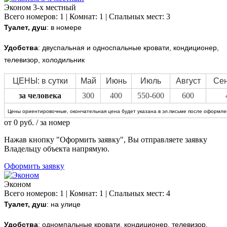
Эконом 3-х местный
Всего номеров: 1 | Комнат: 1 | Спальных мест: 3
Туалет, душ
: в номере
Удобства
: двуспальная и односпальные кровати, кондиционер,
телевизор, холодильник
ЦЕНЫ: в сутки
Май
Июнь
Июль
Август
Сен
за человека
300
400
550-600
600
Цены ориентировочные, окончательная цена будет указана в эл.письме после оформлен
от
0
руб.
/ за номер
Нажав кнопку "Оформить заявку", Вы отправляете заявку
Владельцу объекта напрямую.
Оформить заявку
Эконом
Всего номеров: 1 | Комнат: 1 | Спальных мест: 4
Туалет, душ
: на улице
Удобства
: одномпальные кровати, кондиционер, телевизор,