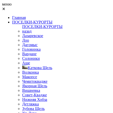
меню
✕
Главная
ПОСЕЛКИ-КУРОРТЫ
ПОСЕЛКИ-КУРОРТЫ
назад
Лазаревское
Лоо
Дагомыс
Головинка
Вардане
Солоники
Аше
Каткова Щель
Волконка
Макопсе
Чемитоквадже
Якорная Щель
Вишневка
Совет-Квадже
Нижняя Хобза
Детляжка
Зубова Щель