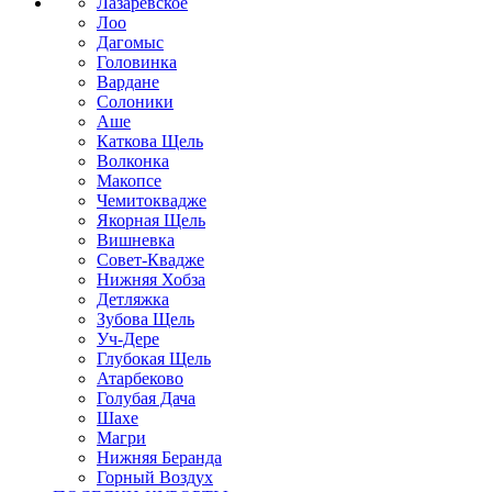
Лазаревское
Лоо
Дагомыс
Головинка
Вардане
Солоники
Аше
Каткова Щель
Волконка
Макопсе
Чемитоквадже
Якорная Щель
Вишневка
Совет-Квадже
Нижняя Хобза
Детляжка
Зубова Щель
Уч-Дере
Глубокая Щель
Атарбеково
Голубая Дача
Шахе
Магри
Нижняя Беранда
Горный Воздух