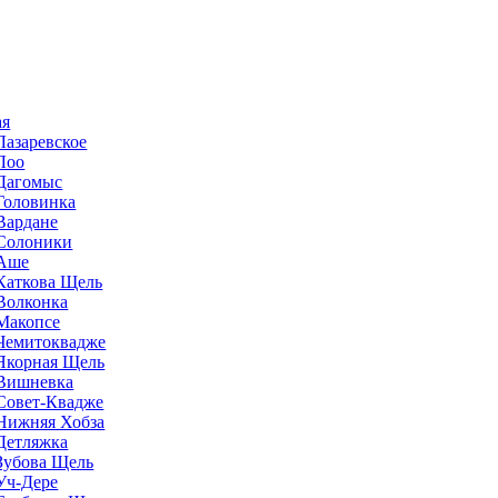
ая
Лазаревское
Лоо
Дагомыс
Головинка
Вардане
Солоники
Аше
Каткова Щель
Волконка
Макопсе
Чемитоквадже
Якорная Щель
Вишневка
Совет-Квадже
Нижняя Хобза
Детляжка
Зубова Щель
Уч-Дере