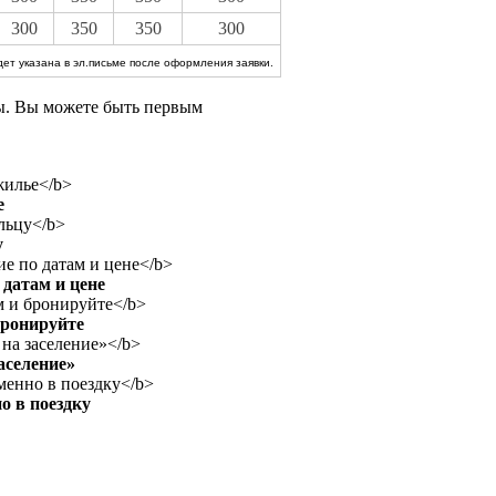
300
350
350
300
ет указана в эл.письме после оформления заявки.
вы. Вы можете быть первым
е
у
датам и цене
бронируйте
аселение»
о в поездку