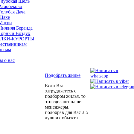
Глубокая Щель
Атарбеково
Голубая Дача
Шахе
Магри
Нижняя Беранда
Горный Воздух
ЛКИ-КУРОРТЫ
ественникам
льцам
ы о нас
Подобрать жильё
Если Вы
затрудняетесь с
подбором жилья, то
это сделают наши
менеджеры,
подобрав для Вас 3-5
лучших объекта.