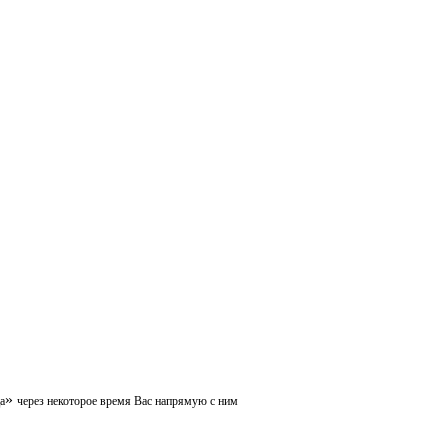
»
а
через некоторое время Вас напрямую с ним