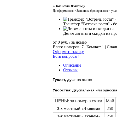
2. Написать Владельцу.
«
»
До оформления
Заявки на бронирование
укаж
Трансфер "Встреча гостя" - б
Детям льготы и скидки на пр
от
0
руб.
/ за номер
Всего номеров: 7 | Комнат: 1 | Спал
Оформить заявку
Есть вопросы?
Описание
Отзывы
Туалет, душ
: на этаже
Удобства
: Двуспальная или односпа
ЦЕНЫ: за номер в сутки
Май
2-х местный «Эконом»
250
3-х местный «Эконом»
250