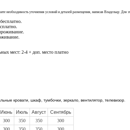
ите необходимость уточнения условий и деталей размещения, написав Владельцу. Для э
есплатно.
оживание.
ьных мест: 2-4 + доп. место платно
льные кровати, шкаф, тумбочки, зеркало, вентилятор, телевизор.
Июнь
Июль
Август
Сентябрь
300
350
350
300
300
350
350
300