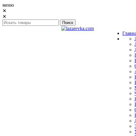
меню
✕
✕
Главн