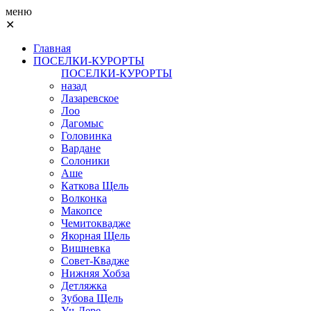
меню
✕
Главная
ПОСЕЛКИ-КУРОРТЫ
ПОСЕЛКИ-КУРОРТЫ
назад
Лазаревское
Лоо
Дагомыс
Головинка
Вардане
Солоники
Аше
Каткова Щель
Волконка
Макопсе
Чемитоквадже
Якорная Щель
Вишневка
Совет-Квадже
Нижняя Хобза
Детляжка
Зубова Щель
Уч-Дере