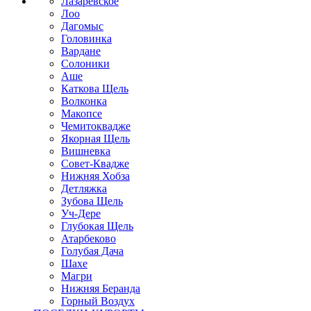
Лазаревское
Лоо
Дагомыс
Головинка
Вардане
Солоники
Аше
Каткова Щель
Волконка
Макопсе
Чемитоквадже
Якорная Щель
Вишневка
Совет-Квадже
Нижняя Хобза
Детляжка
Зубова Щель
Уч-Дере
Глубокая Щель
Атарбеково
Голубая Дача
Шахе
Магри
Нижняя Беранда
Горный Воздух