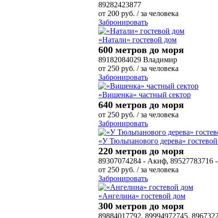
89282423877
от
200
руб.
/ за человека
Забронировать
«Натали» гостевой дом
600 метров до моря
89182084029 Владимир
от
250
руб.
/ за человека
Забронировать
«Вишенка» частный сектор
640 метров до моря
от
250
руб.
/ за человека
Забронировать
«У Тюльпанового дерева» гостевой
220 метров до моря
89307074284 - Акиф, 89527783716 -
от
250
руб.
/ за человека
Забронировать
«Ангелина» гостевой дом
300 метров до моря
89884017792, 89994972745, 896732