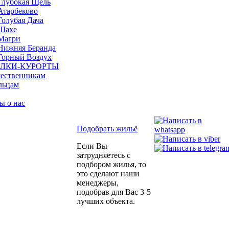
Глубокая Щель
Атарбеково
Голубая Дача
Шахе
Магри
Нижняя Беранда
Горный Воздух
ЛКИ-КУРОРТЫ
ественникам
льцам
ы о нас
Подобрать жильё
Если Вы
затрудняетесь с
подбором жилья, то
это сделают наши
менеджеры,
подобрав для Вас 3-5
лучших объекта.