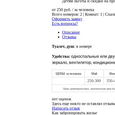
Детям льготы и скидки на пр
от
250
руб.
/ за человека
Всего номеров: 2 | Комнат: 1 | Спал
Оформить заявку
Есть вопросы?
Описание
Отзывы
Туалет, душ
: в номере
Удобства:
односпальные или дву
зеркало, вентилятор, кондицион
ЦЕНЫ: за человека
Май
Июн
250-300
350-
Цены орие
нтировочные, окончательная цена буд
нет оценок
Здесь еще никто не оставлял отзы
Написать отзыв
Как забронировать жилье