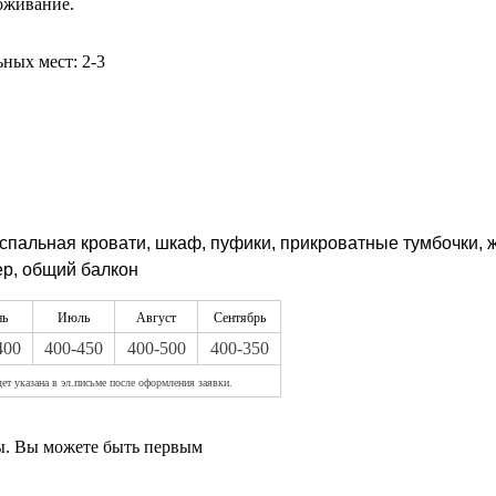
оживание.
ьных мест: 2-3
спальная кровати, шкаф, пуфики, прикроватные тумбочки, 
ер, общий балкон
ь
Июль
Август
Сентябрь
400
400-450
400-500
400-350
ет указана в эл.письме после оформления заявки.
вы. Вы можете быть первым