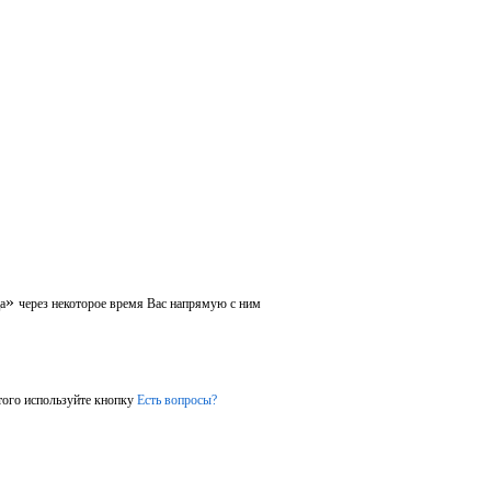
»
а
через некоторое время Вас напрямую с ним
того используйте кнопку
Есть вопросы?