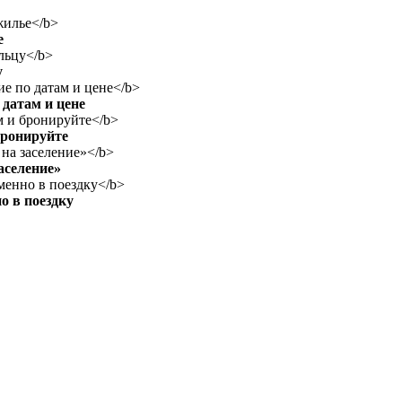
е
у
датам и цене
бронируйте
аселение»
о в поездку