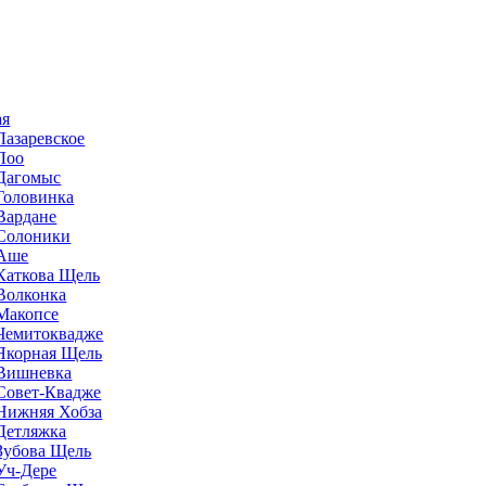
ая
Лазаревское
Лоо
Дагомыс
Головинка
Вардане
Солоники
Аше
Каткова Щель
Волконка
Макопсе
Чемитоквадже
Якорная Щель
Вишневка
Совет-Квадже
Нижняя Хобза
Детляжка
Зубова Щель
Уч-Дере