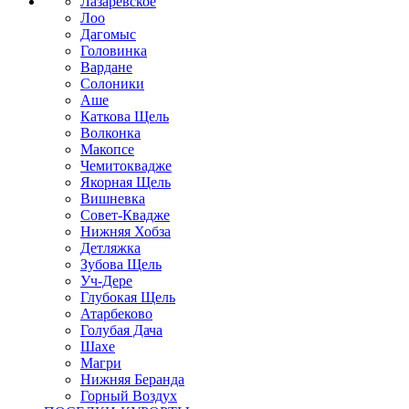
Лазаревское
Лоо
Дагомыс
Головинка
Вардане
Солоники
Аше
Каткова Щель
Волконка
Макопсе
Чемитоквадже
Якорная Щель
Вишневка
Совет-Квадже
Нижняя Хобза
Детляжка
Зубова Щель
Уч-Дере
Глубокая Щель
Атарбеково
Голубая Дача
Шахе
Магри
Нижняя Беранда
Горный Воздух