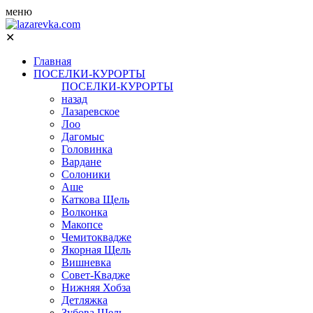
меню
✕
Главная
ПОСЕЛКИ-КУРОРТЫ
ПОСЕЛКИ-КУРОРТЫ
назад
Лазаревское
Лоо
Дагомыс
Головинка
Вардане
Солоники
Аше
Каткова Щель
Волконка
Макопсе
Чемитоквадже
Якорная Щель
Вишневка
Совет-Квадже
Нижняя Хобза
Детляжка
Зубова Щель