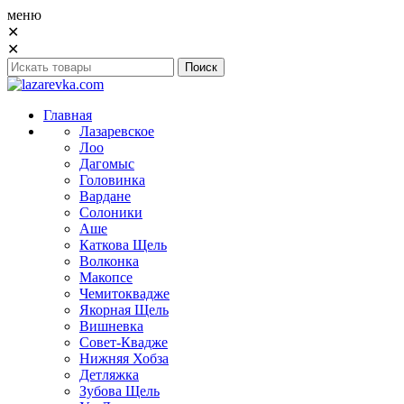
меню
✕
✕
Главная
Лазаревское
Лоо
Дагомыс
Головинка
Вардане
Солоники
Аше
Каткова Щель
Волконка
Макопсе
Чемитоквадже
Якорная Щель
Вишневка
Совет-Квадже
Нижняя Хобза
Детляжка
Зубова Щель