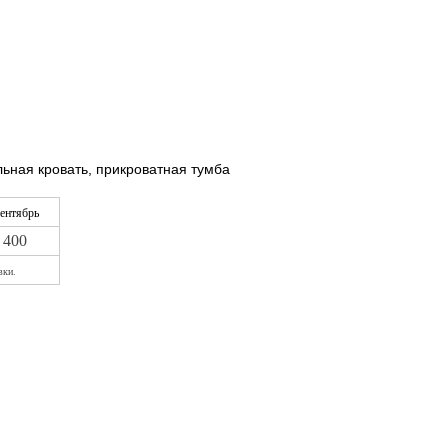
льная кровать, прикроватная тумба
ентябрь
400
вки.