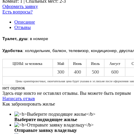
Комнат: 1 | Спальных мест: 2-3
Оформить заявку
Есть вопросы?
Описание
Отзывы
Туалет, душ
: в номере
Удобства
: холодильник, балкон, телевизор, кондиционер, двуспа
ЦЕНЫ: за человека
Май
Июнь
Июль
Август
С
300
400
500
600
Цены ориентировочные, окончательная цена будет указана в эл.письме после оформления зая
нет оценок
Здесь еще никто не оставлял отзывы. Вы можете быть первым
Написать отзыв
Как забронировать жилье
Выберите подходящее жилье
Отправьте заявку владельцу