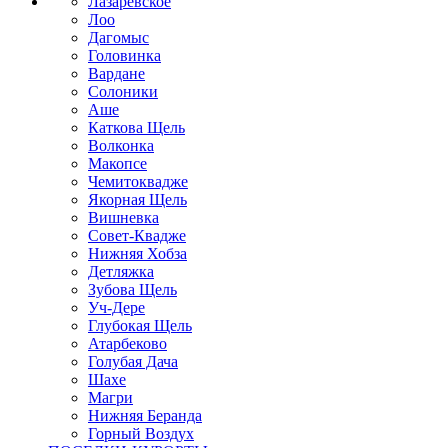
Лазаревское
Лоо
Дагомыс
Головинка
Вардане
Солоники
Аше
Каткова Щель
Волконка
Макопсе
Чемитоквадже
Якорная Щель
Вишневка
Совет-Квадже
Нижняя Хобза
Детляжка
Зубова Щель
Уч-Дере
Глубокая Щель
Атарбеково
Голубая Дача
Шахе
Магри
Нижняя Беранда
Горный Воздух