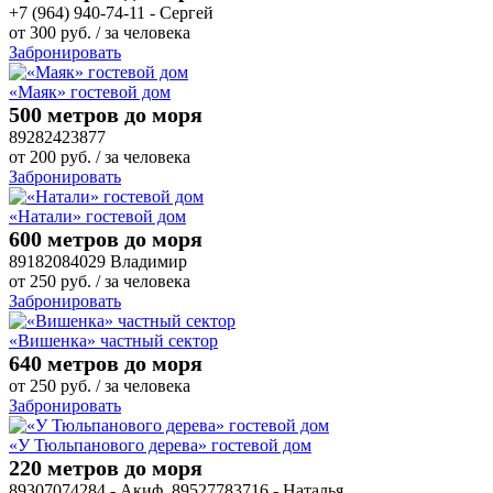
+7 (964) 940-74-11 - Сергей
от
300
руб.
/ за человека
Забронировать
«Маяк» гостевой дом
500 метров до моря
89282423877
от
200
руб.
/ за человека
Забронировать
«Натали» гостевой дом
600 метров до моря
89182084029 Владимир
от
250
руб.
/ за человека
Забронировать
«Вишенка» частный сектор
640 метров до моря
от
250
руб.
/ за человека
Забронировать
«У Тюльпанового дерева» гостевой дом
220 метров до моря
89307074284 - Акиф, 89527783716 - Наталья