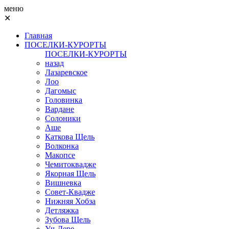
меню
✕
Главная
ПОСЕЛКИ-КУРОРТЫ
ПОСЕЛКИ-КУРОРТЫ
назад
Лазаревское
Лоо
Дагомыс
Головинка
Вардане
Солоники
Аше
Каткова Щель
Волконка
Макопсе
Чемитоквадже
Якорная Щель
Вишневка
Совет-Квадже
Нижняя Хобза
Детляжка
Зубова Щель
Уч-Дере