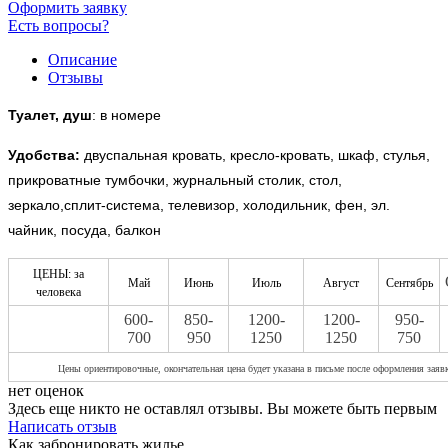
Оформить заявку
Есть вопросы?
Описание
Отзывы
Туалет, душ
: в номере
Удобства:
двуспальная кровать, кресло-кровать, шкаф, стулья,
прикроватные тумбочки, журнальный столик, стол,
зеркало,сплит-система, телевизор, холодильник, фен, эл.
чайник, посуда, балкон
ЦЕНЫ: за
Май
Июнь
Июль
Август
Сентябрь
человека
600-
850-
1200-
1200-
950-
700
950
1250
1250
750
Цены ориентировочные, окон
чательная цена будет указана в письме после оформления заяв
нет оценок
Здесь еще никто не оставлял отзывы. Вы можете быть первым
Написать отзыв
Как забронировать жилье