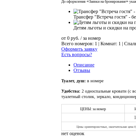
«
»
До оформления
Заявки на бронирование
укаж
Трансфер "Встреча гостя" - б
Детям льготы и скидки на пр
от
0
руб.
/ за номер
Всего номеров: 1 | Комнат: 1 | Спал
Оформить заявку
Есть вопросы?
Описание
Отзывы
Туалет, душ:
в номере
Удобства:
2 односпальные кровати (с в
туалетный столик, зеркало, кондиционе
ЦЕНЫ: за номер
Цены ориентиров
очные, окончательная цена б
нет оценок