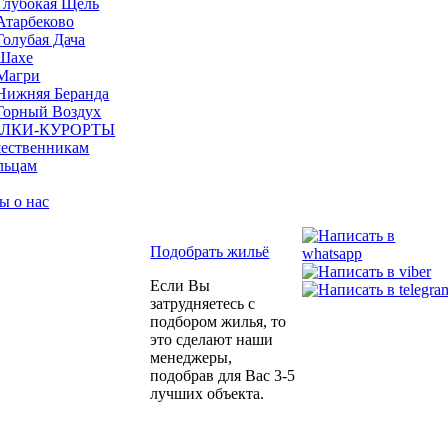
Глубокая Щель
Атарбеково
Голубая Дача
Шахе
Магри
Нижняя Беранда
Горный Воздух
ЛКИ-КУРОРТЫ
ественникам
льцам
ы о нас
Подобрать жильё
Если Вы
затрудняетесь с
подбором жилья, то
это сделают наши
менеджеры,
подобрав для Вас 3-5
лучших объекта.