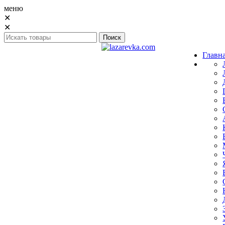
меню
✕
✕
Главн