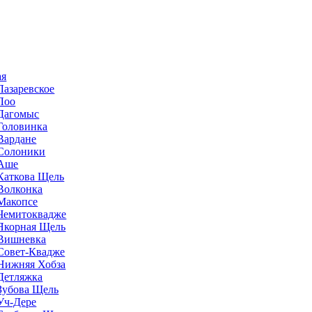
ая
Лазаревское
Лоо
Дагомыс
Головинка
Вардане
Солоники
Аше
Каткова Щель
Волконка
Макопсе
Чемитоквадже
Якорная Щель
Вишневка
Совет-Квадже
Нижняя Хобза
Детляжка
Зубова Щель
Уч-Дере