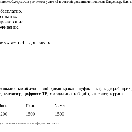
ите необходимость уточнения условий и деталей размещения, написав Владельцу. Для э
есплатно.
оживание.
ьных мест: 4 + доп. место
озможностью объединения), диван-кровать, пуфик, шкаф-гардероб, прик
р, телевизор, цифровое ТВ, холодильник (общий), интернет, терраса
Июнь
Июль
Август
1200
1500
1500
удет указана в письме после оформления заявки.