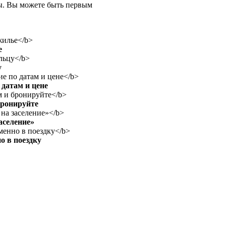
вы. Вы можете быть первым
е
у
датам и цене
бронируйте
аселение»
о в поездку