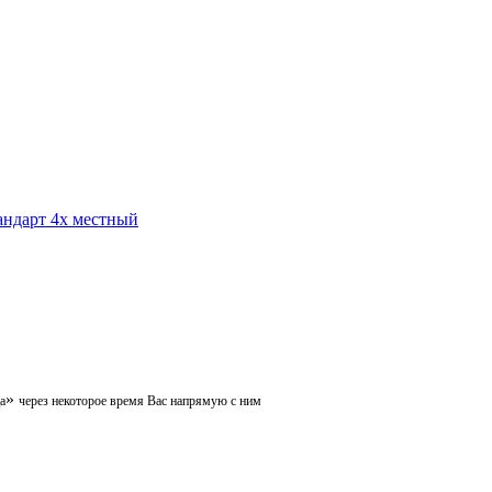
»
а
через некоторое время Вас напрямую с ним