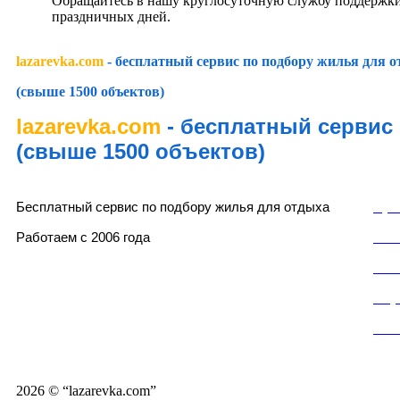
Обращайтесь в нашу круглосуточную службу поддержки
праздничных дней.
lazarevka.com
- бесплатный сервис по подбору жилья для 
(свыше 1500 объектов)
lazarevka.com
- бесплатный сервис
(свыше 1500 объектов)
lazarevka.com
Раз
Бесплатный сервис по подбору жилья для отдыха
Пуб
Работаем с 2006 года
Пол
Пол
Слу
Кон
Частный сектор, частные гостевые дома, частные мини-отели, частные мини-гостинни
«домики под ключ» в Лазаревском районе города Сочи.
2026 © “lazarevka.com”