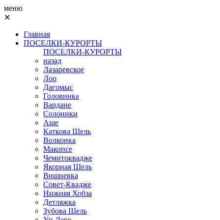
меню
✕
Главная
ПОСЕЛКИ-КУРОРТЫ
ПОСЕЛКИ-КУРОРТЫ
назад
Лазаревское
Лоо
Дагомыс
Головинка
Вардане
Солоники
Аше
Каткова Щель
Волконка
Макопсе
Чемитоквадже
Якорная Щель
Вишневка
Совет-Квадже
Нижняя Хобза
Детляжка
Зубова Щель
Уч-Дере