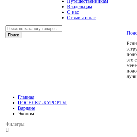
Путешественникам
Владельцам
О нас
Отзывы о нас
Подо
Есл
затр
подб
это 
мене
подо
лучш
Главная
ПОСЕЛКИ-КУРОРТЫ
Вардане
Эконом
Фильтры
[]