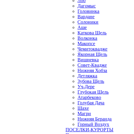
Лоо
Дагомыс
Головинка
Вардане
Солоники
Аше
Каткова Щель
Волконка
Макопсе
Чемитоквадже
Якорная Щель
Вишневка
Совет-Квадже
Нижняя Хобза
Детляжка
Зубова Щель
Уч-Дере
Глубокая Щель
Атарбеково
Голубая Дача
Шахе
Магри
Нижняя Беранда
Горный Воздух
ПОСЕЛКИ-КУРОРТЫ