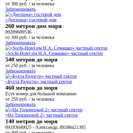
от
300
руб.
/ за человека
Забронировать
«Диспина» гостевой дом
260 метров дом моря
89289609536
от
300
руб.
/ за человека
Забронировать
«Sochi-Hotel им Н.А. Семашко» частный сектор
540 метров до моря
от
250
руб.
/ за человека
Забронировать
«Бухта Радости» частный сектор
460 метров до моря
Есть номер для большой компании
от
250
руб.
/ за человека
Забронировать
«На Тихорецкой 2» частный сектор
140 метров до моря
89183040025 - Александр, 89288421395
от
300
руб.
/ за человека