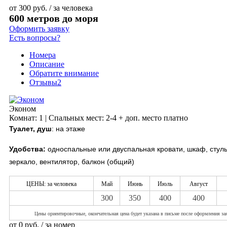
от
300
руб.
/ за человека
600 метров до моря
Оформить заявку
Есть вопросы?
Номера
Описание
Обратите внимание
Отзывы
2
Эконом
Комнат: 1 | Спальных мест: 2-4 + доп. место платно
Туалет, душ
: на этаже
Удобства:
односпальные или двуспальная кровати, шкаф, стуль
зеркало, вентилятор, балкон (общий)
ЦЕНЫ: за человека
Май
Июнь
Июль
Август
300
350
400
400
Цены ориентировочные, окончатель
ная цена будет указана в письме после оформления за
от
0
руб.
/ за номер