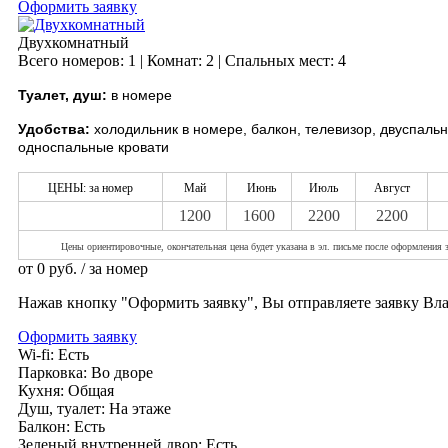
Оформить заявку
Двухкомнатный
Всего номеров: 1 | Комнат: 2 | Спальных мест: 4
Туалет, душ:
в номере
Удобства:
холодильник в номере, балкон, телевизор, двуспаль
односпальные кровати
ЦЕНЫ: за номер
Май
Июнь
Июль
Август
1200
1600
2200
2200
Цены ориентировочные, окончательная цена будет указана в эл. письме после оформления 
от
0
руб.
/ за номер
Нажав кнопку "Оформить заявку", Вы отправляете заявку Вл
Оформить заявку
Wi-fi:
Есть
Парковка:
Во дворе
Кухня:
Общая
Душ, туалет:
На этаже
Балкон:
Есть
Зеленый внутренней двор:
Есть