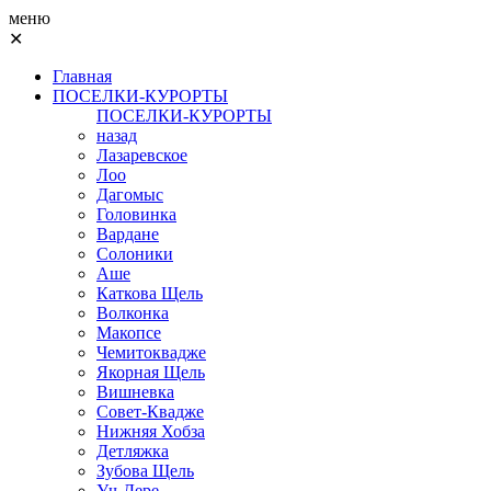
меню
✕
Главная
ПОСЕЛКИ-КУРОРТЫ
ПОСЕЛКИ-КУРОРТЫ
назад
Лазаревское
Лоо
Дагомыс
Головинка
Вардане
Солоники
Аше
Каткова Щель
Волконка
Макопсе
Чемитоквадже
Якорная Щель
Вишневка
Совет-Квадже
Нижняя Хобза
Детляжка
Зубова Щель
Уч-Дере