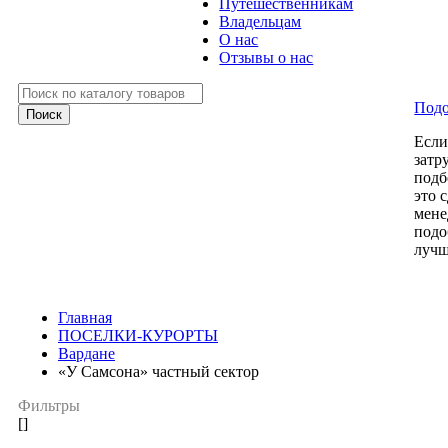
Путешественникам
Владельцам
О нас
Отзывы о нас
Подо
Есл
затр
подб
это 
мене
подо
лучш
Главная
ПОСЕЛКИ-КУРОРТЫ
Вардане
«У Самсона» частный сектор
Фильтры
[]