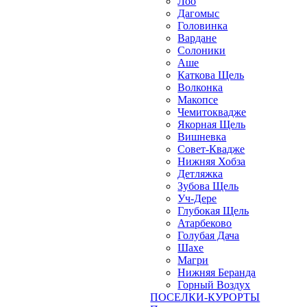
Лоо
Дагомыс
Головинка
Вардане
Солоники
Аше
Каткова Щель
Волконка
Макопсе
Чемитоквадже
Якорная Щель
Вишневка
Совет-Квадже
Нижняя Хобза
Детляжка
Зубова Щель
Уч-Дере
Глубокая Щель
Атарбеково
Голубая Дача
Шахе
Магри
Нижняя Беранда
Горный Воздух
ПОСЕЛКИ-КУРОРТЫ