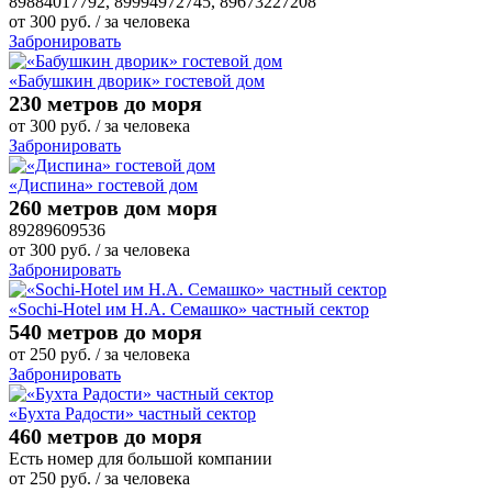
89884017792, 89994972745, 89673227208
от
300
руб.
/ за человека
Забронировать
«Бабушкин дворик» гостевой дом
230 метров до моря
от
300
руб.
/ за человека
Забронировать
«Диспина» гостевой дом
260 метров дом моря
89289609536
от
300
руб.
/ за человека
Забронировать
«Sochi-Hotel им Н.А. Семашко» частный сектор
540 метров до моря
от
250
руб.
/ за человека
Забронировать
«Бухта Радости» частный сектор
460 метров до моря
Есть номер для большой компании
от
250
руб.
/ за человека