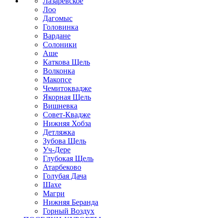
Лазаревское
Лоо
Дагомыс
Головинка
Вардане
Солоники
Аше
Каткова Щель
Волконка
Макопсе
Чемитоквадже
Якорная Щель
Вишневка
Совет-Квадже
Нижняя Хобза
Детляжка
Зубова Щель
Уч-Дере
Глубокая Щель
Атарбеково
Голубая Дача
Шахе
Магри
Нижняя Беранда
Горный Воздух