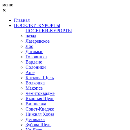
меню
✕
Главная
ПОСЕЛКИ-КУРОРТЫ
ПОСЕЛКИ-КУРОРТЫ
назад
Лазаревское
Лоо
Дагомыс
Головинка
Вардане
Солоники
Аше
Каткова Щель
Волконка
Макопсе
Чемитоквадже
Якорная Щель
Вишневка
Совет-Квадже
Нижняя Хобза
Детляжка
Зубова Щель
Уч-Дере