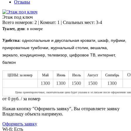
Отзывы
Этаж под ключ
Всего номеров: 2 | Комнат: 1 | Спальных мест: 3-4
Туалет, душ
: в номере
односпальные и двуспальная кровати, шкаф, пуфики,
Удобства:
прикроватные тумбочки, журнальный столик, вешалка,
зеркало, кондиционер, телевизор, цифровое ТВ, интернет,
балкон
О
ЦЕНЫ: за номер
Май
Июнь
Июль
Август
Сентябрь
1300
1300
1500
1500
1300
Цены ориентирово
чные, окончательная цена будет указана в эл.письме после оформления зая
от
0
руб.
/ за номер
Нажав кнопку "Оформить заявку", Вы отправляете заявку
Владельцу объекта напрямую.
Оформить заявку
Wi-fi:
Есть