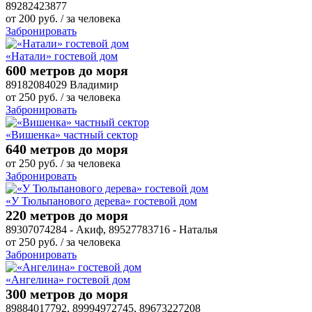
89282423877
от
200
руб.
/ за человека
Забронировать
«Натали» гостевой дом
600 метров до моря
89182084029 Владимир
от
250
руб.
/ за человека
Забронировать
«Вишенка» частный сектор
640 метров до моря
от
250
руб.
/ за человека
Забронировать
«У Тюльпанового дерева» гостевой дом
220 метров до моря
89307074284 - Акиф, 89527783716 - Наталья
от
250
руб.
/ за человека
Забронировать
«Ангелина» гостевой дом
300 метров до моря
89884017792, 89994972745, 89673227208