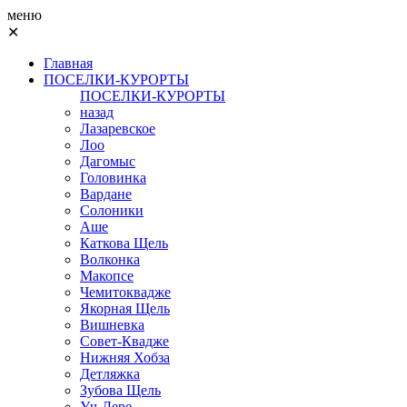
меню
✕
Главная
ПОСЕЛКИ-КУРОРТЫ
ПОСЕЛКИ-КУРОРТЫ
назад
Лазаревское
Лоо
Дагомыс
Головинка
Вардане
Солоники
Аше
Каткова Щель
Волконка
Макопсе
Чемитоквадже
Якорная Щель
Вишневка
Совет-Квадже
Нижняя Хобза
Детляжка
Зубова Щель
Уч-Дере