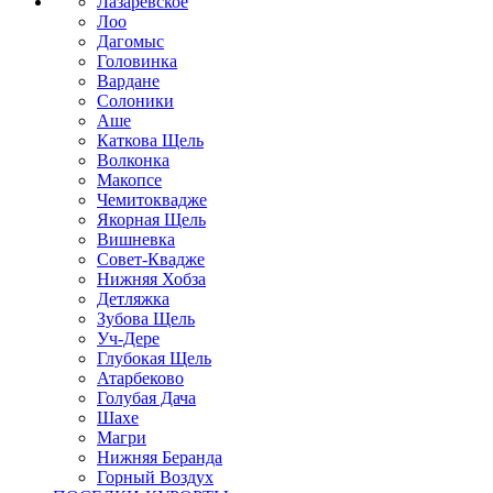
Лазаревское
Лоо
Дагомыс
Головинка
Вардане
Солоники
Аше
Каткова Щель
Волконка
Макопсе
Чемитоквадже
Якорная Щель
Вишневка
Совет-Квадже
Нижняя Хобза
Детляжка
Зубова Щель
Уч-Дере
Глубокая Щель
Атарбеково
Голубая Дача
Шахе
Магри
Нижняя Беранда
Горный Воздух