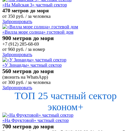
«На Майская 3» частный сектор
470 метров до моря
от
350
руб.
/ за человека
Забронировать
«Вилла море солнца» гостевой дом
900 метров до моря
+7 (912) 285-68-69
от
960
руб.
/ за номер
Забронировать
«У Зинаиды» частный сектор
560 метров до моря
(звонить на WhatsApp)
от
300
руб.
/ за человека
Забронировать
ТОП 25 частный сектор
эконом+
«На Фруктовой» частный сектор
700 метров до моря