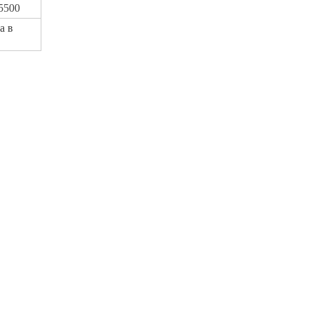
5500
а в