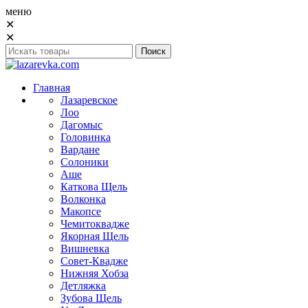
меню
✕
✕
Главная
Лазаревское
Лоо
Дагомыс
Головинка
Вардане
Солоники
Аше
Каткова Щель
Волконка
Макопсе
Чемитоквадже
Якорная Щель
Вишневка
Совет-Квадже
Нижняя Хобза
Детляжка
Зубова Щель