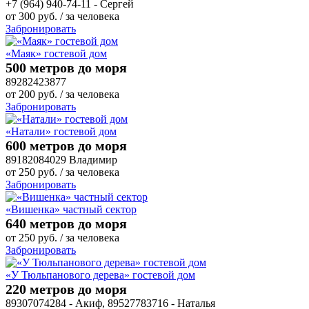
+7 (964) 940-74-11 - Сергей
от
300
руб.
/ за человека
Забронировать
«Маяк» гостевой дом
500 метров до моря
89282423877
от
200
руб.
/ за человека
Забронировать
«Натали» гостевой дом
600 метров до моря
89182084029 Владимир
от
250
руб.
/ за человека
Забронировать
«Вишенка» частный сектор
640 метров до моря
от
250
руб.
/ за человека
Забронировать
«У Тюльпанового дерева» гостевой дом
220 метров до моря
89307074284 - Акиф, 89527783716 - Наталья