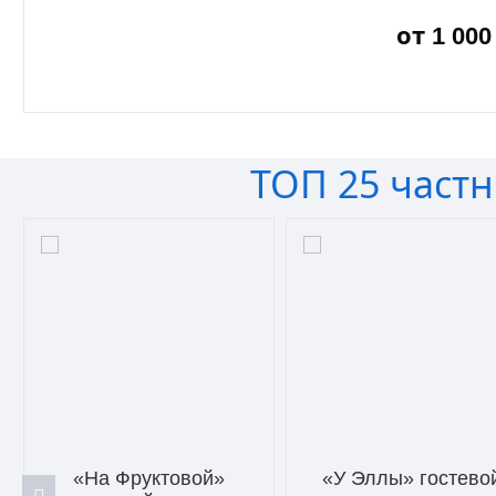
от
1 000
ЗА
ТОП 25 част
«На Фруктовой»
«У Эллы» гостево