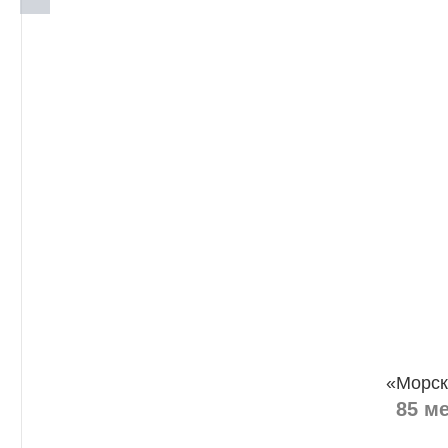
«Морск
85 м