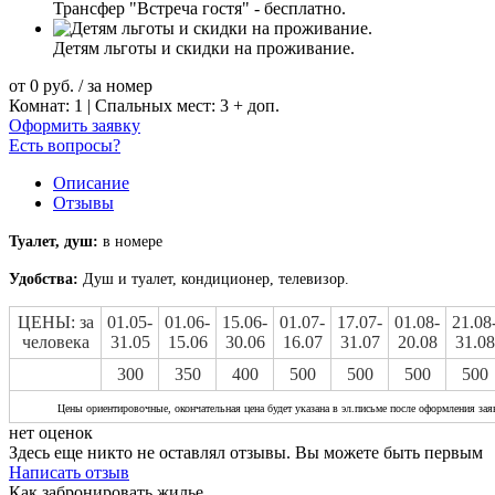
Трансфер "Встреча гостя" - бесплатно.
Детям льготы и скидки на проживание.
от
0
руб.
/ за номер
Комнат: 1 | Спальных мест: 3 + доп.
Оформить заявку
Есть вопросы?
Описание
Отзывы
Туалет, душ:
в номере
Удобства:
Душ и туалет, кондиционер, телевизор.
ЦЕНЫ: за
01.05-
01.06-
15.06-
01.07-
17.07-
01.08-
21.08
человека
31.05
15.06
30.06
16.07
31.07
20.08
31.08
300
350
400
500
500
500
500
Цены ориентировочные, окончательная цена будет указана в эл.письме после оформления зая
нет оценок
Здесь еще никто не оставлял отзывы. Вы можете быть первым
Написать отзыв
Как забронировать жилье