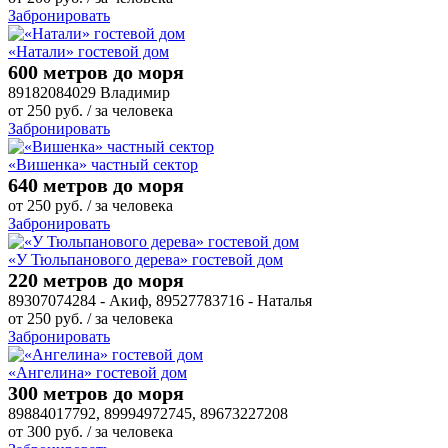
Забронировать
«Натали» гостевой дом
600 метров до моря
89182084029 Владимир
от
250
руб.
/ за человека
Забронировать
«Вишенка» частный сектор
640 метров до моря
от
250
руб.
/ за человека
Забронировать
«У Тюльпанового дерева» гостевой дом
220 метров до моря
89307074284 - Акиф, 89527783716 - Наталья
от
250
руб.
/ за человека
Забронировать
«Ангелина» гостевой дом
300 метров до моря
89884017792, 89994972745, 89673227208
от
300
руб.
/ за человека