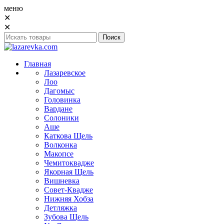
меню
✕
✕
Главная
Лазаревское
Лоо
Дагомыс
Головинка
Вардане
Солоники
Аше
Каткова Щель
Волконка
Макопсе
Чемитоквадже
Якорная Щель
Вишневка
Совет-Квадже
Нижняя Хобза
Детляжка
Зубова Щель