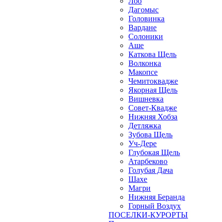
Лоо
Дагомыс
Головинка
Вардане
Солоники
Аше
Каткова Щель
Волконка
Макопсе
Чемитоквадже
Якорная Щель
Вишневка
Совет-Квадже
Нижняя Хобза
Детляжка
Зубова Щель
Уч-Дере
Глубокая Щель
Атарбеково
Голубая Дача
Шахе
Магри
Нижняя Беранда
Горный Воздух
ПОСЕЛКИ-КУРОРТЫ