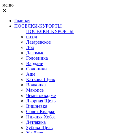
меню
✕
Главная
ПОСЕЛКИ-КУРОРТЫ
ПОСЕЛКИ-КУРОРТЫ
назад
Лазаревское
Лоо
Дагомыс
Головинка
Вардане
Солоники
Аше
Каткова Щель
Волконка
Макопсе
Чемитоквадже
Якорная Щель
Вишневка
Совет-Квадже
Нижняя Хобза
Детляжка
Зубова Щель
Уч-Дере