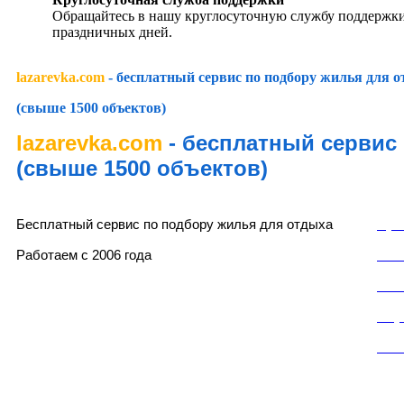
Обращайтесь в нашу круглосуточную службу поддержки
праздничных дней.
lazarevka.com
- бесплатный сервис по подбору жилья для 
(свыше 1500 объектов)
lazarevka.com
- бесплатный сервис
(свыше 1500 объектов)
lazarevka.com
Раз
Бесплатный сервис по подбору жилья для отдыха
Пуб
Работаем с 2006 года
Пол
Пол
Слу
Кон
Частный сектор, частные гостевые дома, частные мини-отели, частные мини-гостинни
«домики под ключ» в Лазаревском районе города Сочи.