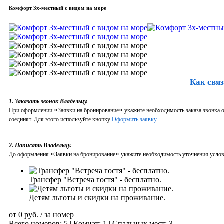
Комфорт 3х-местный с видом на море
Как связ
1. Заказать звонок Владельцу.
«
»
При оформлении
Заявки на бронирование
укажите необходимость заказа звонка о
соединят. Для этого используйте кнопку
Оформить заявку
2. Написать Владельцу.
«
»
До оформления
Заявки на бронирование
укажите необходимость уточнения услови
Трансфер "Встреча гостя" - бесплатно.
Детям льготы и скидки на проживание.
от
0
руб.
/ за номер
Всего номеров: 5 | Комнат: 1 | Спальных мест: 3