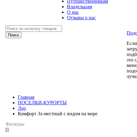
Путешественникам
Владельцам
О нас
Отзывы о нас
Подо
Есл
затр
подб
это 
мене
подо
лучш
Главная
ПОСЕЛКИ-КУРОРТЫ
Лоо
Комфорт 3х-местный с видом на море
Фильтры
[]