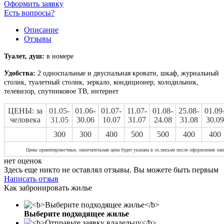
Оформить заявку
Есть вопросы?
Описание
Отзывы
Туалет, душ:
в номере
Удобства:
2 односпальные и двуспальная кровати, шкаф, журнальный
столик, туалетный столик, зеркало, кондиционер, холодильник,
телевизор, спутниковое ТВ, интернет
ЦЕНЫ: за
01.05-
01.06-
01.07-
11.07-
01.08-
25.08-
01.09
человека
31.05
30.06
10.07
31.07
24.08
31.08
30.09
300
300
400
500
500
400
400
Цены ориентировочные, окончательная цена будет указана в эл.письме после оформления зая
нет оценок
Здесь еще никто не оставлял отзывы. Вы можете быть первым
Написать отзыв
Как забронировать жилье
Выберите подходящее жилье