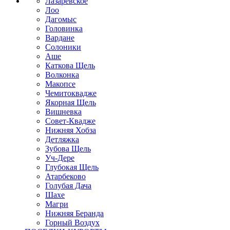
Лазаревское
Лоо
Дагомыс
Головинка
Вардане
Солоники
Аше
Каткова Щель
Волконка
Макопсе
Чемитоквадже
Якорная Щель
Вишневка
Совет-Квадже
Нижняя Хобза
Детляжка
Зубова Щель
Уч-Дере
Глубокая Щель
Атарбеково
Голубая Дача
Шахе
Магри
Нижняя Беранда
Горный Воздух