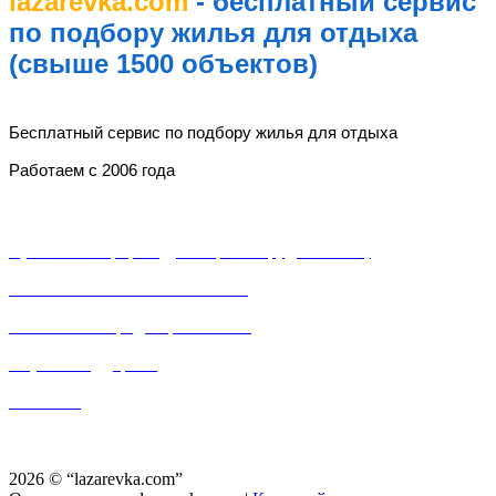
lazarevka.com
- бесплатный сервис
по подбору жилья для отдыха
(свыше 1500 объектов)
lazarevka.com
Бесплатный сервис по подбору жилья для отдыха
Работаем с 2006 года
Разделы
Публичная оферта (Договор о сотрудничестве)
Пользовательское соглашение
Политика конфиденциальности
Служба поддержки
Контакты
Частный сектор, частные гостевые дома, частные мини-отели, частные мини-
гостинницы, частные дома и «домики под ключ» в Лазаревском районе города Сочи.
2026 © “lazarevka.com”