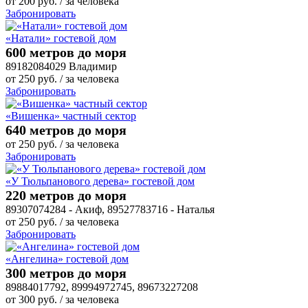
от
200
руб.
/ за человека
Забронировать
«Натали» гостевой дом
600 метров до моря
89182084029 Владимир
от
250
руб.
/ за человека
Забронировать
«Вишенка» частный сектор
640 метров до моря
от
250
руб.
/ за человека
Забронировать
«У Тюльпанового дерева» гостевой дом
220 метров до моря
89307074284 - Акиф, 89527783716 - Наталья
от
250
руб.
/ за человека
Забронировать
«Ангелина» гостевой дом
300 метров до моря
89884017792, 89994972745, 89673227208
от
300
руб.
/ за человека