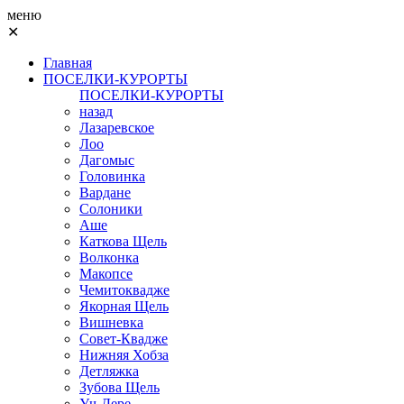
меню
✕
Главная
ПОСЕЛКИ-КУРОРТЫ
ПОСЕЛКИ-КУРОРТЫ
назад
Лазаревское
Лоо
Дагомыс
Головинка
Вардане
Солоники
Аше
Каткова Щель
Волконка
Макопсе
Чемитоквадже
Якорная Щель
Вишневка
Совет-Квадже
Нижняя Хобза
Детляжка
Зубова Щель
Уч-Дере