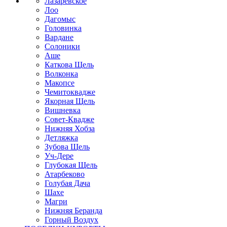
Лазаревское
Лоо
Дагомыс
Головинка
Вардане
Солоники
Аше
Каткова Щель
Волконка
Макопсе
Чемитоквадже
Якорная Щель
Вишневка
Совет-Квадже
Нижняя Хобза
Детляжка
Зубова Щель
Уч-Дере
Глубокая Щель
Атарбеково
Голубая Дача
Шахе
Магри
Нижняя Беранда
Горный Воздух