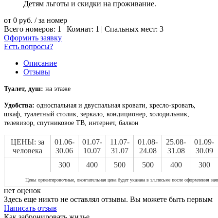
Детям льготы и скидки на проживание.
от
0
руб.
/ за номер
Всего номеров: 1 | Комнат: 1 | Спальных мест: 3
Оформить заявку
Есть вопросы?
Описание
Отзывы
Туалет, душ:
на этаже
Удобства:
односпальная и двуспальная кровати, кресло-кровать,
шкаф, туалетный столик, зеркало, кондиционер, холодильник,
телевизор, спутниковое ТВ, интернет, балкон
ЦЕНЫ: за
01.06-
01.07-
11.07-
01.08-
25.08-
01.09-
человека
30.06
10.07
31.07
24.08
31.08
30.09
300
400
500
500
400
300
Цены ориентировочные, окончательная цена будет указана в эл.письме после оформления зая
нет оценок
Здесь еще никто не оставлял отзывы. Вы можете быть первым
Написать отзыв
Как забронировать жилье