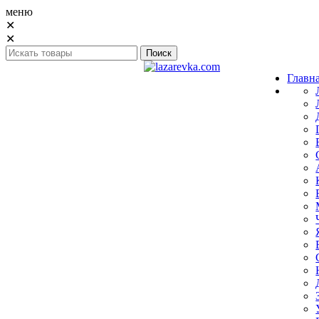
меню
✕
✕
Главн