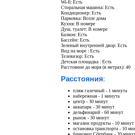
Wi-fi:
Есть
Стиральная машина:
Есть
Кондиционер:
Есть
Парковка:
Возле дома
Кухня:
В номере
Душ, туалет:
В номере
Балкон:
Есть
Бассейн:
Есть
Зеленый внутренней двор:
Есть
Вид на море :
Есть
Телевизор:
Есть
Детская площадка :
Есть
Расстояние до моря (в метрах):
40
Расстояния
:
пляж галечный - 1 минута
набережная - 1 минута
центр - 30 минут
аквапарк - 30 минут
дельфинарий - 60 минут
рынок - 30 минут
магазин продукты - 10 минут
остановка транспорта - 10 ми
банкомат Сбербанк - 20 мину