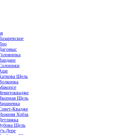
ая
Лазаревское
Лоо
Дагомыс
Головинка
Вардане
Солоники
Аше
Каткова Щель
Волконка
Макопсе
Чемитоквадже
Якорная Щель
Вишневка
Совет-Квадже
Нижняя Хобза
Детляжка
Зубова Щель
Уч-Дере