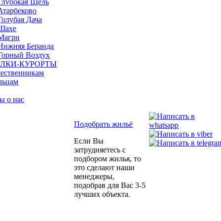
Глубокая Щель
Атарбеково
Голубая Дача
Шахе
Магри
Нижняя Беранда
Горный Воздух
ЛКИ-КУРОРТЫ
ественникам
льцам
ы о нас
Подобрать жильё
Если Вы
затрудняетесь с
подбором жилья, то
это сделают наши
менеджеры,
подобрав для Вас 3-5
лучших объекта.