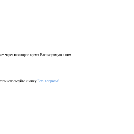
»
а
через некоторое время Вас напрямую с ним
того используйте кнопку
Есть вопросы?