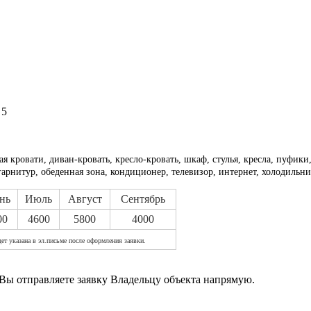
 5
я кровати, диван-кровать, кресло-кровать, шкаф, стулья, кресла, пуфики
арнитур, обеденная зона, кондиционер, телевизор, интернет, холодильник
нь
Июль
Август
Сентябрь
00
4600
5800
4000
ет указана в эл.письме после оформления заявки.
Вы отправляете заявку Владельцу объекта напрямую.