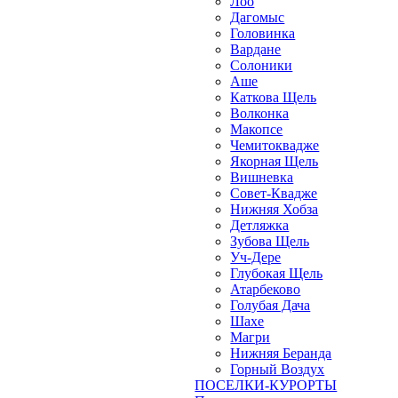
Лоо
Дагомыс
Головинка
Вардане
Солоники
Аше
Каткова Щель
Волконка
Макопсе
Чемитоквадже
Якорная Щель
Вишневка
Совет-Квадже
Нижняя Хобза
Детляжка
Зубова Щель
Уч-Дере
Глубокая Щель
Атарбеково
Голубая Дача
Шахе
Магри
Нижняя Беранда
Горный Воздух
ПОСЕЛКИ-КУРОРТЫ