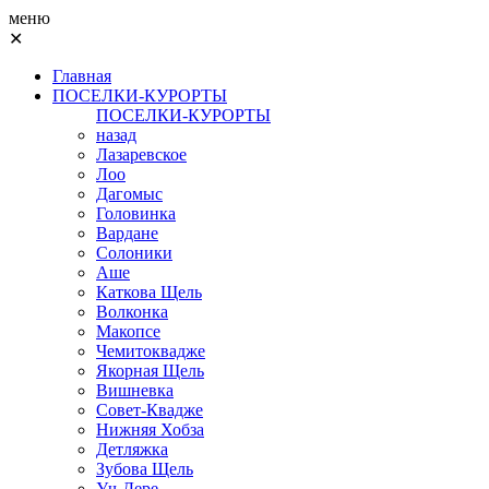
меню
✕
Главная
ПОСЕЛКИ-КУРОРТЫ
ПОСЕЛКИ-КУРОРТЫ
назад
Лазаревское
Лоо
Дагомыс
Головинка
Вардане
Солоники
Аше
Каткова Щель
Волконка
Макопсе
Чемитоквадже
Якорная Щель
Вишневка
Совет-Квадже
Нижняя Хобза
Детляжка
Зубова Щель
Уч-Дере