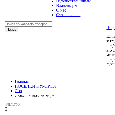
Путешественникам
Владельцам
О нас
Отзывы о нас
Подо
Есл
затр
подб
это 
мене
подо
лучш
Главная
ПОСЕЛКИ-КУРОРТЫ
Лоо
Люкс с видом на море
Фильтры
[]