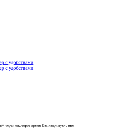
»
а
через некоторое время Вас напрямую с ним