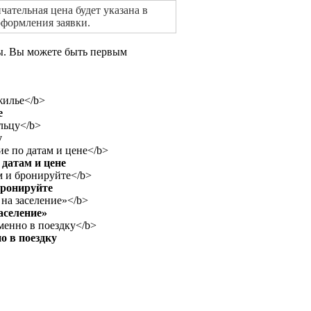
ательная цена будет указана в
оформления заявки.
вы. Вы можете быть первым
е
у
датам и цене
бронируйте
аселение»
о в поездку