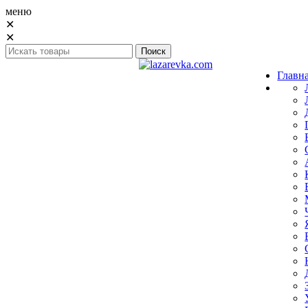
меню
✕
✕
Главн