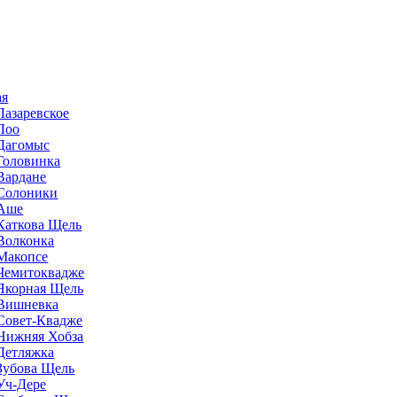
ая
Лазаревское
Лоо
Дагомыс
Головинка
Вардане
Солоники
Аше
Каткова Щель
Волконка
Макопсе
Чемитоквадже
Якорная Щель
Вишневка
Совет-Квадже
Нижняя Хобза
Детляжка
Зубова Щель
Уч-Дере