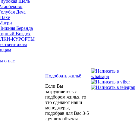
Глубокая Щель
Атарбеково
Голубая Дача
Шахе
Магри
Нижняя Беранда
Горный Воздух
ЛКИ-КУРОРТЫ
ественникам
льцам
ы о нас
Подобрать жильё
Если Вы
затрудняетесь с
подбором жилья, то
это сделают наши
менеджеры,
подобрав для Вас 3-5
лучших объекта.