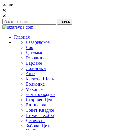
меню
✕
✕
Главная
Лазаревское
Лоо
Дагомыс
Головинка
Вардане
Солоники
Аше
Каткова Щель
Волконка
Макопсе
Чемитоквадже
Якорная Щель
Вишневка
Совет-Квадже
Нижняя Хобза
Детляжка
Зубова Щель