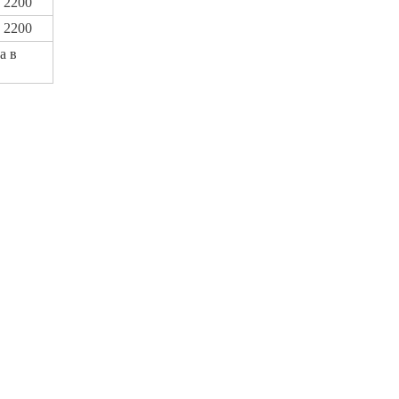
2200
2200
а в