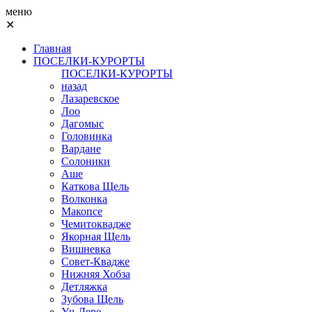
меню
✕
Главная
ПОСЕЛКИ-КУРОРТЫ
ПОСЕЛКИ-КУРОРТЫ
назад
Лазаревское
Лоо
Дагомыс
Головинка
Вардане
Солоники
Аше
Каткова Щель
Волконка
Макопсе
Чемитоквадже
Якорная Щель
Вишневка
Совет-Квадже
Нижняя Хобза
Детляжка
Зубова Щель
Уч-Дере