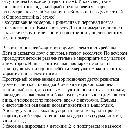
отсутствием балконов (первый этаж). И как следствие,
лишаются того вида, который представляется взору
из номеров класса «Стандарт» и «Комфорт +». (Духместный
и Одноместныйна I этаже)
Обслуживание номеров. Приветливый персонал всегда
стараются пойти Вам на встречу. Дизайн номеров исполнен
в классическом стиле. Гости по достоинству оценят чистоту
и уют номера.
Взрослым нет необходимости думать, чем занять ребёнка.
Дети знакомятся друг с другом, играют, веселятся. По вечерам
проводятся детские развлекательные мероприятия с участием
аниматоров. Наш «Трогательный зоопарк» не оставит
равнодушным ни одного ребёнка. Зверушек можно трогать,
кормить, и играться с ними.
Просторный озелененный двор позволяет детям резвиться
(имеется детская площадка + детский игровой комплекс,
теннисный стол), а взрослым — уютно посидеть за столиком,
насладиться шашлыком и бокалом изумительного домашнего
вина, а также весело провести время с друзьями. Пальмы
с настоящими бананами добавят экзотики в Ваш отдых.
А в саду у мангала можно устроить пикничок, или просто
отдохнуть в беседке в тени южных деревьев (хурма, инжир,
киви и т. д.)
3 бассейна (взрослый + детский) 2- с подогревом и навесом