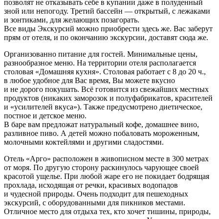
позволят не отказывать себе в купании даже в полуденный
зной или непогоду. Третий бассейн — открытый, с лежаками
и зонтиками, для желающих позагорать.
Все виды Экскурсий можно приобрести здесь же. Вас заберут
прям от отеля, и по окончанию экскурсии, доставят сюда же.
Организованно питание для гостей. Минимальные цены,
разнообразное меню. На территории отеля располагается
столовая «Домашняя кухня». Столовая работает с 8 до 20 ч.,
в любое удобное для Вас время, Вы можете вкусно
и не дорого покушать. Всё готовится из свежайших местных
продуктов (никаких заморозок и полуфабрикатов, красителей
и «усилителей вкуса»). Также предусмотрено диетическое,
постное и детское меню.
В баре вам предложат натуральный кофе, домашнее вино,
разливное пиво. А детей можно побаловать мороженным,
молочными коктейлями и другими сладостями.
Отель «Арго» расположен в живописном месте в 300 метрах
от моря. По другую сторону раскинулось чарующее своей
красотой ущелье. При любой жаре его не покидает бодрящая
прохлада, исходящая от речки, красивых водопадов
и чудесной природы. Очень подходит для пешеходных
экскурсий, с оборудованными для пикников местами.
Отличное место для отдыха тех, кто хочет тишины, природы,