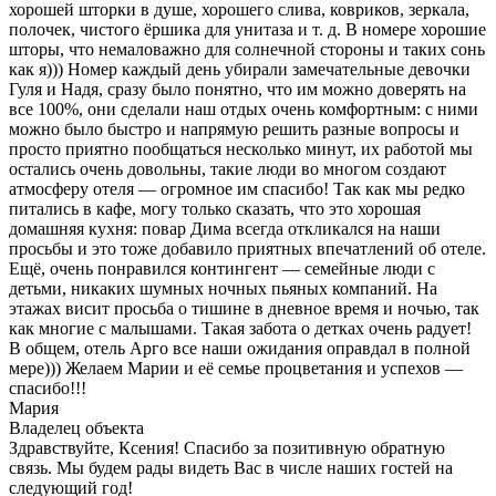
хорошей шторки в душе, хорошего слива, ковриков, зеркала,
полочек, чистого ёршика для унитаза и т. д. В номере хорошие
шторы, что немаловажно для солнечной стороны и таких сонь
как я))) Номер каждый день убирали замечательные девочки
Гуля и Надя, сразу было понятно, что им можно доверять на
все 100%, они сделали наш отдых очень комфортным: с ними
можно было быстро и напрямую решить разные вопросы и
просто приятно пообщаться несколько минут, их работой мы
остались очень довольны, такие люди во многом создают
атмосферу отеля — огромное им спасибо! Так как мы редко
питались в кафе, могу только сказать, что это хорошая
домашняя кухня: повар Дима всегда откликался на наши
просьбы и это тоже добавило приятных впечатлений об отеле.
Ещё, очень понравился контингент — семейные люди с
детьми, никаких шумных ночных пьяных компаний. На
этажах висит просьба о тишине в дневное время и ночью, так
как многие с малышами. Такая забота о детках очень радует!
В общем, отель Арго все наши ожидания оправдал в полной
мере))) Желаем Марии и её семье процветания и успехов —
спасибо!!!
Мария
Владелец объекта
Здравствуйте, Ксения! Спасибо за позитивную обратную
связь. Мы будем рады видеть Вас в числе наших гостей на
следующий год!