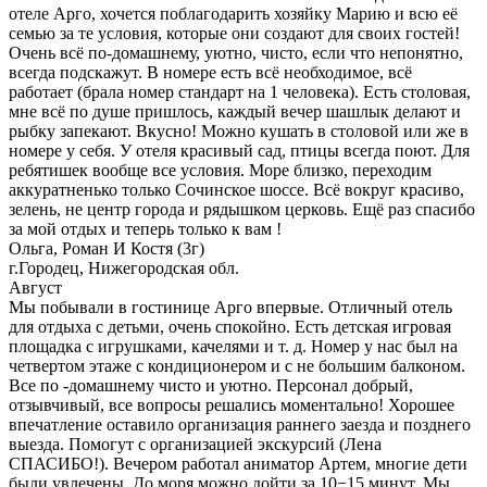
отеле Арго, хочется поблагодарить хозяйку Марию и всю её
семью за те условия, которые они создают для своих гостей!
Очень всё по-домашнему, уютно, чисто, если что непонятно,
всегда подскажут. В номере есть всё необходимое, всё
работает (брала номер стандарт на 1 человека). Есть столовая,
мне всё по душе пришлось, каждый вечер шашлык делают и
рыбку запекают. Вкусно! Можно кушать в столовой или же в
номере у себя. У отеля красивый сад, птицы всегда поют. Для
ребятишек вообще все условия. Море близко, переходим
аккуратненько только Сочинское шоссе. Всё вокруг красиво,
зелень, не центр города и рядышком церковь. Ещё раз спасибо
за мой отдых и теперь только к вам !
Ольга, Роман И Костя (3г)
г.Городец, Нижегородская обл.
Август
Мы побывали в гостинице Арго впервые. Отличный отель
для отдыха с детьми, очень спокойно. Есть детская игровая
площадка с игрушками, качелями и т. д. Номер у нас был на
четвертом этаже с кондиционером и с не большим балконом.
Все по -домашнему чисто и уютно. Персонал добрый,
отзывчивый, все вопросы решались моментально! Хорошее
впечатление оставило организация раннего заезда и позднего
выезда. Помогут с организацией экскурсий (Лена
СПАСИБО!). Вечером работал аниматор Артем, многие дети
были увлечены. До моря можно дойти за 10−15 минут. Мы