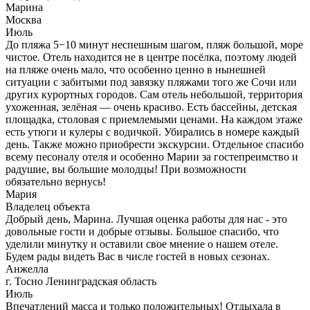
Марина
Москва
Июль
До пляжа 5−10 минут неспешным шагом, пляж большой, море
чистое. Отель находится не в центре посёлка, поэтому людей
на пляже очень мало, что особенно ценно в нынешней
ситуации с забитыми под завязку пляжами того же Сочи или
других курортных городов. Сам отель небольшой, территория
ухоженная, зелёная — очень красиво. Есть бассейны, детская
площадка, столовая с приемлемыми ценами. На каждом этаже
есть утюги и кулеры с водичкой. Убирались в номере каждый
день. Также можно приобрести экскурсии. Отдельное спасибо
всему песоналу отеля и особенно Марии за гостепреимство и
радушие, вы большие молодцы! При возможности
обязательно вернусь!
Мария
Владелец объекта
Добрый день, Марина. Лучшая оценка работы для нас - это
довольные гости и добрые отзывы. Большое спасибо, что
уделили минутку и оставили свое мнение о нашем отеле.
Будем рады видеть Вас в числе гостей в новых сезонах.
Анжелла
г. Тосно Ленинградская область
Июль
Впечатлений масса и только положительных! Отдыхала в