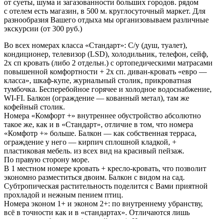
от суеты, шума и загазованности больших городов. рядом
с отелем есть магазин, в 500 м. круглосуточный маркет. Для
разнообразия Вашего отдыха мы организовываем различные
экскурсии (от 300 руб.)
Во всех номерах класса «Стандарт»: С/у (душ, туалет),
кондиционер, телевизор (LSD), холодильник, телефон, сейф,
2х сп кровать (либо 2 отдельн.) с ортопедическими матрасами
повышенной комфортности + 2х сп. диван-кровать «евро —
класса», шкаф-купе, журнальный столик, прикроватная
тумбочка. Бесперебойное горячее и холодное водоснабжение,
WI-FI. Балкон (ограждение — кованный метал), там же
кофейный столик.
Номера «Комфорт +» внутреннее обустройство абсолютно
такое же, как и в «Стандарт», отличие в том, что номера
«Комфотр +» больше. Балкон — как собственная терраса,
ограждение у него — кирпич сплошной кладкой, +
пластиковая мебель. из всех вид на красивый пейзаж.
По правую сторону море.
В 1 местном номере кровать + кресло-кровать, что позволит
экономно разместиться двоим. Балкон с видом на сад.
Субтропическая растительность поделится с Вами приятной
прохладой и нежным пением птиц.
Номера эконом 1+ и эконом 2+: по внутреннему убранству,
всё в точности как и в «стандартах». Отличаются лишь