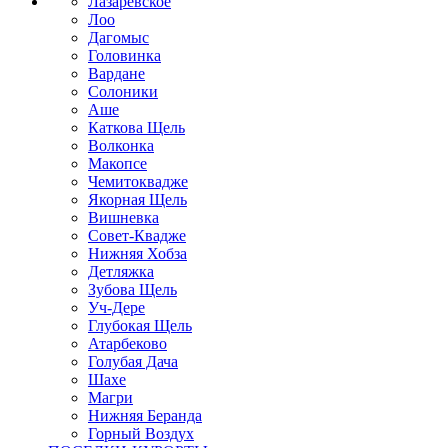
Лазаревское
Лоо
Дагомыс
Головинка
Вардане
Солоники
Аше
Каткова Щель
Волконка
Макопсе
Чемитоквадже
Якорная Щель
Вишневка
Совет-Квадже
Нижняя Хобза
Детляжка
Зубова Щель
Уч-Дере
Глубокая Щель
Атарбеково
Голубая Дача
Шахе
Магри
Нижняя Беранда
Горный Воздух