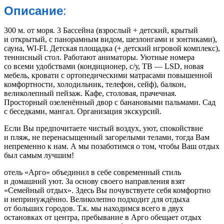
Описание
:
300 м. от моря. 3 Бассейна (взрослый + детский, крытый
и открытый, с панорамным видом, шезлонгами и зонтиками),
сауна, WI-FI. Детская площадка (+ детский игровой комплекс),
теннисный стол. Работают аниматоры. Уютные номера
со всеми удобствами (кондиционер, с/у, ТВ — LSD, новая
мебель, кровати с ортопедическими матрасами повышенной
комфортности, холодильник, телефон, сейф), балкон,
великолепный пейзаж. Кафе, столовая, прачечная.
Просторный озеленённый двор с банановыми пальмами. Сад
с беседками, мангал. Организация экскурсий.
Если Вы предпочитаете чистый воздух, уют, спокойствие
и пляж, не перенасыщенный загорелыми телами, тогда Вам
непременно к нам. А мы позаботимся о том, чтобы Ваш отдых
был самым лучшим!
отель «Арго» объединил в себе современный стиль
и домашний уют. За основу своего направления взят
«Семейный отдых». Здесь Вы почувствуете себя комфортно
и непринуждённо. Великолепно подходит для отдыха
от больших городов. Т.к. мы находимся всего в двух
остановках от центра, пребывание в Арго обещает отдых