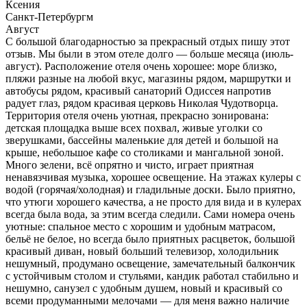
Ксения
Санкт-Петербургм
Август
С большой благодарностью за прекрасный отдых пишу этот
отзыв. Мы были в этом отеле долго — больше месяца (июль-
август). Расположение отеля очень хорошее: море близко,
пляжи разные на любой вкус, магазины рядом, маршрутки и
автобусы рядом, красивый санаторий Одиссея напротив
радует глаз, рядом красивая церковь Николая Чудотворца.
Территория отеля очень уютная, прекрасно зонирована:
детская площадка выше всех похвал, живые уголки со
зверушками, бассейны маленькие для детей и большой на
крыше, небольшое кафе со столиками и мангальной зоной.
Много зелени, всё опрятно и чисто, играет приятная
ненавязчивая музыка, хорошее освещение. На этажах кулеры с
водой (горячая/холодная) и гладильные доски. Было приятно,
что утюги хорошего качества, а не просто для вида и в кулерах
всегда была вода, за этим всегда следили. Сами номера очень
уютные: спальное место с хорошим и удобным матрасом,
бельё не белое, но всегда было приятных расцветок, большой
красивый диван, новый больший телевизор, холодильник
нешумный, продумано освещение, замечательный балкончик
с устойчивым столом и стульями, кандик работал стабильно и
нешумно, санузел с удобным душем, новый и красивый со
всеми продуманными мелочами — для меня важно наличие