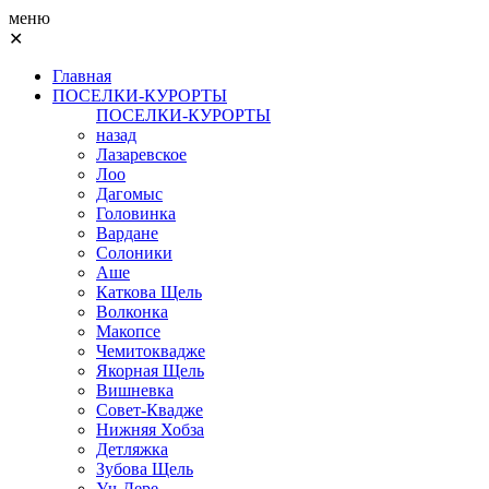
меню
✕
Главная
ПОСЕЛКИ-КУРОРТЫ
ПОСЕЛКИ-КУРОРТЫ
назад
Лазаревское
Лоо
Дагомыс
Головинка
Вардане
Солоники
Аше
Каткова Щель
Волконка
Макопсе
Чемитоквадже
Якорная Щель
Вишневка
Совет-Квадже
Нижняя Хобза
Детляжка
Зубова Щель
Уч-Дере