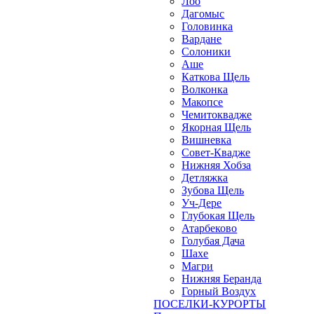
Лоо
Дагомыс
Головинка
Вардане
Солоники
Аше
Каткова Щель
Волконка
Макопсе
Чемитоквадже
Якорная Щель
Вишневка
Совет-Квадже
Нижняя Хобза
Детляжка
Зубова Щель
Уч-Дере
Глубокая Щель
Атарбеково
Голубая Дача
Шахе
Магри
Нижняя Беранда
Горный Воздух
ПОСЕЛКИ-КУРОРТЫ