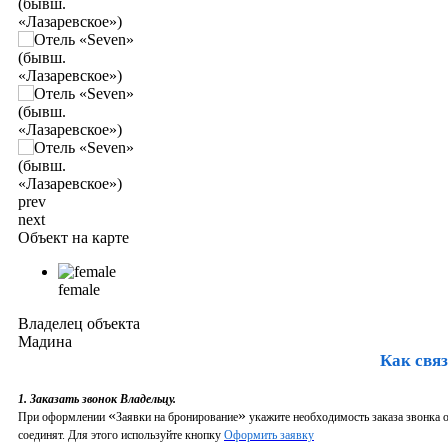
prev
next
Объект на карте
female
Владелец объекта
Мадина
Как связ
1. Заказать звонок Владельцу.
«
»
При оформлении
Заявки на бронирование
укажите необходимость заказа звонка о
соединят. Для этого используйте кнопку
Оформить заявку