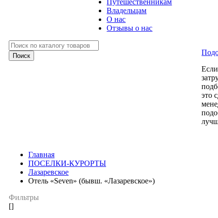
Путешественникам
Владельцам
О нас
Отзывы о нас
Подо
Есл
затр
подб
это 
мене
подо
лучш
Главная
ПОСЕЛКИ-КУРОРТЫ
Лазаревское
Отель «Seven» (бывш. «Лазаревское»)
Фильтры
[]