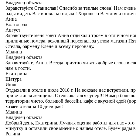
Владелец объекта
Здравствуйте Станислав! Спасибо за теплые слова! Нам очен
рады видеть Вас вновь на отдыхе! Хорошего Вам дня и отлич
Анна
Волгоград
Август
Здравствуйте меня зовут Анна отдыхали троем в отличном номе
приличные номера, вежливый персонал, за углом магазин Пя
Стелла, бармену Елене и всему персоналу.
Мадина
Владелец объекта
Здравствуйте, Анна. Всегда приятно читать добрые слова в св
нам в гости.
Екатерина
Шатура
Июль
Отдыхали в отеле в июле 2018 г. На вокзале нас встретили, пр
приветливая женщина. Отель оказался супер!!! Номер большо
территории чисто, большой бассейн, кафе с вкусной едой (п
хозяев отеля за 10 дней рая!
Мадина
Владелец объекта
Добрый день, Екатерина. Лучшая оценка работы для нас - это
минутку и оставили свое мнение о нашем отеле. Будем рады ви
Регина