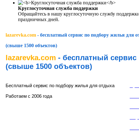
Круглосуточная служба поддержки
Обращайтесь в нашу круглосуточную службу поддержки
праздничных дней.
lazarevka.com
- бесплатный сервис по подбору жилья для 
(свыше 1500 объектов)
lazarevka.com
- бесплатный сервис
(свыше 1500 объектов)
lazarevka.com
Раз
Бесплатный сервис по подбору жилья для отдыха
Пуб
Работаем с 2006 года
Пол
Пол
Слу
Кон
Частный сектор, частные гостевые дома, частные мини-отели, частные мини-гостинни