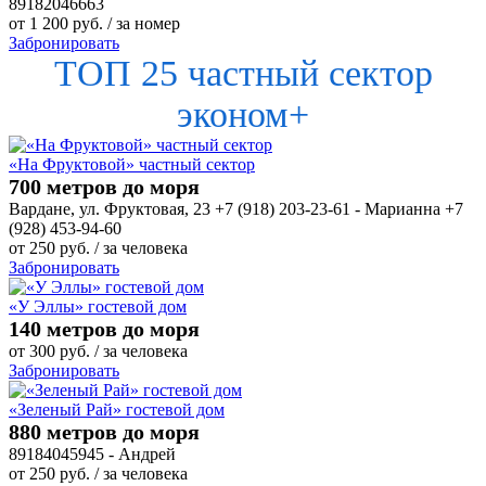
89182046663
от
1 200
руб.
/ за номер
Забронировать
ТОП 25 частный сектор
эконом+
«На Фруктовой» частный сектор
700 метров до моря
Вардане, ул. Фруктовая, 23 +7 (918) 203-23-61 - Марианна +7
(928) 453-94-60
от
250
руб.
/ за человека
Забронировать
«У Эллы» гостевой дом
140 метров до моря
от
300
руб.
/ за человека
Забронировать
«Зеленый Рай» гостевой дом
880 метров до моря
89184045945 - Андрей
от
250
руб.
/ за человека