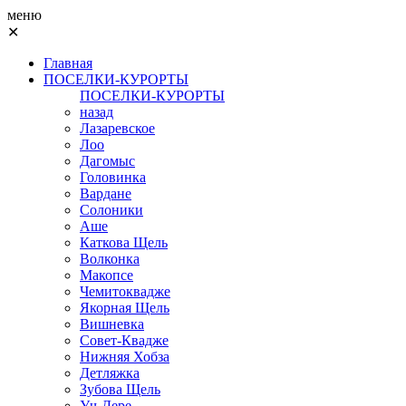
меню
✕
Главная
ПОСЕЛКИ-КУРОРТЫ
ПОСЕЛКИ-КУРОРТЫ
назад
Лазаревское
Лоо
Дагомыс
Головинка
Вардане
Солоники
Аше
Каткова Щель
Волконка
Макопсе
Чемитоквадже
Якорная Щель
Вишневка
Совет-Квадже
Нижняя Хобза
Детляжка
Зубова Щель
Уч-Дере