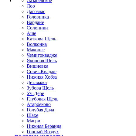
Лазаревское
Лоо
Дагомыс
Головинка
Вардане
Солоники
Аше
Каткова Щель
Волконка
Макопсе
Чемитоквадже
Якорная Щель
Вишневка
Совет-Квадже
Нижняя Хобза
Детляжка
Зубова Щель
Уч-Дере
Глубокая Щель
Атарбеково
Голубая Дача
Шахе
Магри
Нижняя Беранда
Горный Воздух