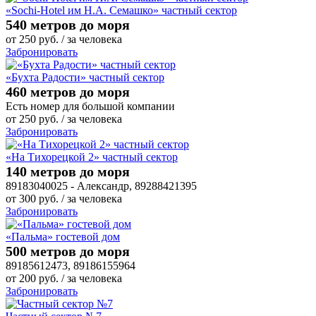
«Sochi-Hotel им Н.А. Семашко» частный сектор
540 метров до моря
от
250
руб.
/ за человека
Забронировать
«Бухта Радости» частный сектор
460 метров до моря
Есть номер для большой компании
от
250
руб.
/ за человека
Забронировать
«На Тихорецкой 2» частный сектор
140 метров до моря
89183040025 - Александр, 89288421395
от
300
руб.
/ за человека
Забронировать
«Пальма» гостевой дом
500 метров до моря
89185612473, 89186155964
от
200
руб.
/ за человека
Забронировать