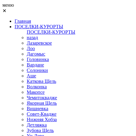
меню
✕
Главная
ПОСЕЛКИ-КУРОРТЫ
ПОСЕЛКИ-КУРОРТЫ
назад
Лазаревское
Лоо
Дагомыс
Головинка
Вардане
Солоники
Аше
Каткова Щель
Волконка
Макопсе
Чемитоквадже
Якорная Щель
Вишневка
Совет-Квадже
Нижняя Хобза
Детляжка
Зубова Щель
Уч-Дере