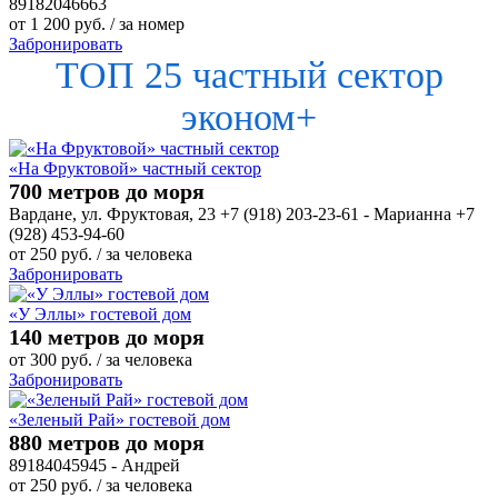
89182046663
от
1 200
руб.
/ за номер
Забронировать
ТОП 25 частный сектор
эконом+
«На Фруктовой» частный сектор
700 метров до моря
Вардане, ул. Фруктовая, 23 +7 (918) 203-23-61 - Марианна +7
(928) 453-94-60
от
250
руб.
/ за человека
Забронировать
«У Эллы» гостевой дом
140 метров до моря
от
300
руб.
/ за человека
Забронировать
«Зеленый Рай» гостевой дом
880 метров до моря
89184045945 - Андрей
от
250
руб.
/ за человека