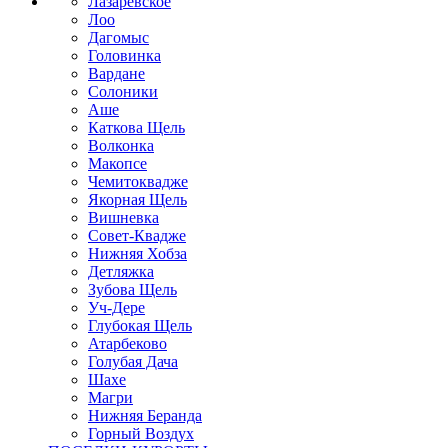
Лазаревское
Лоо
Дагомыс
Головинка
Вардане
Солоники
Аше
Каткова Щель
Волконка
Макопсе
Чемитоквадже
Якорная Щель
Вишневка
Совет-Квадже
Нижняя Хобза
Детляжка
Зубова Щель
Уч-Дере
Глубокая Щель
Атарбеково
Голубая Дача
Шахе
Магри
Нижняя Беранда
Горный Воздух