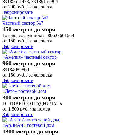
89185612473, 89186155964
от
200
руб.
/ за человека
Забронировать
Частный сектор №7
150 метров до моря
Готовы сотрудничать 89627661664
от
150
руб.
/ за человека
Забронировать
«Амелия» частный сектор
960 метров до моря
89184089860
от
150
руб.
/ за человека
Забронировать
«Лето» гостевой дом
300 метров до моря
ГОТОВЫ СОТРУДНИЧАТЬ
от
1 500
руб.
/ за номер
Забронировать
«АрЛиАн» гостевой дом
1300 метров до моря