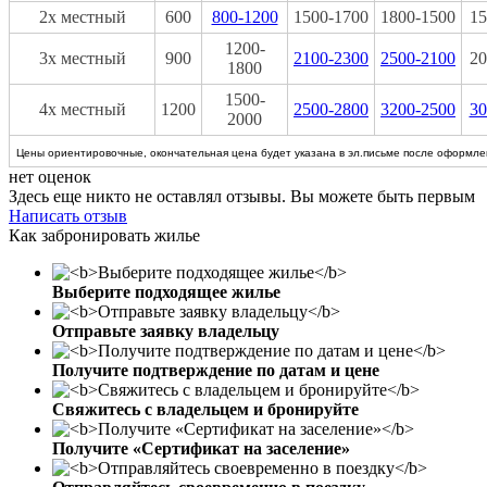
2х местный
600
800-1200
1500-1700
1800-1500
15
1200-
3х местный
900
2100-2300
2500-2100
20
1800
1500-
4х местный
1200
2500-2800
3200-2500
30
2000
Цены ориентировочные, окончательная цена будет указана в эл.письме после оформлен
нет оценок
Здесь еще никто не оставлял отзывы. Вы можете быть первым
Написать отзыв
Как забронировать жилье
Выберите подходящее жилье
Отправьте заявку владельцу
Получите подтверждение по датам и цене
Свяжитесь с владельцем и бронируйте
Получите «Сертификат на заселение»