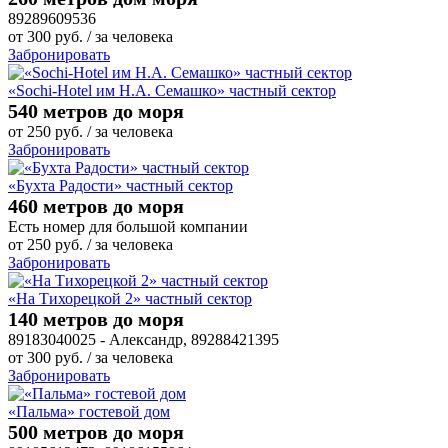
89289609536
от
300
руб.
/ за человека
Забронировать
«Sochi-Hotel им Н.А. Семашко» частный сектор
540 метров до моря
от
250
руб.
/ за человека
Забронировать
«Бухта Радости» частный сектор
460 метров до моря
Есть номер для большой компании
от
250
руб.
/ за человека
Забронировать
«На Тихорецкой 2» частный сектор
140 метров до моря
89183040025 - Александр, 89288421395
от
300
руб.
/ за человека
Забронировать
«Пальма» гостевой дом
500 метров до моря