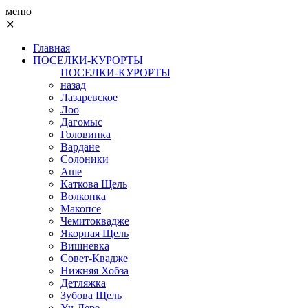
меню
✕
Главная
ПОСЕЛКИ-КУРОРТЫ
ПОСЕЛКИ-КУРОРТЫ
назад
Лазаревское
Лоо
Дагомыс
Головинка
Вардане
Солоники
Аше
Каткова Щель
Волконка
Макопсе
Чемитоквадже
Якорная Щель
Вишневка
Совет-Квадже
Нижняя Хобза
Детляжка
Зубова Щель
Уч-Дере