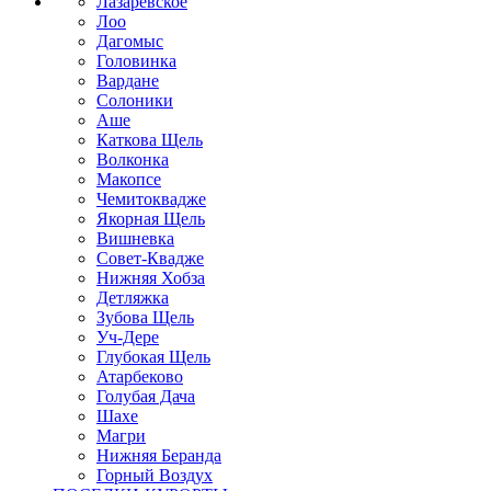
Лазаревское
Лоо
Дагомыс
Головинка
Вардане
Солоники
Аше
Каткова Щель
Волконка
Макопсе
Чемитоквадже
Якорная Щель
Вишневка
Совет-Квадже
Нижняя Хобза
Детляжка
Зубова Щель
Уч-Дере
Глубокая Щель
Атарбеково
Голубая Дача
Шахе
Магри
Нижняя Беранда
Горный Воздух