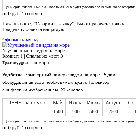
Цены ориентировочные, окончательная цена будет указана в эл.письме после оформлен
от
0
руб.
/ за номер
Нажав кнопку "Оформить заявку", Вы отправляете заявку
Владельцу объекта напрямую.
Оформить заявку
Улучшенный с видом на море
Комнат: 1 | Спальных мест: 3
Туалет, душ
: в номере
Удобства
:
Комфортный номер с видом на море. Рядом
оборудованная всем необходимым кухня. Телевизор
с цифровым изображением, 20 каналов.
ЦЕНЫ: за номер
Май
Июнь
Июль
Август
Се
1500
1900
2400
2600
Цены ориентировочные, окончательная цена будет указана в эл.письме после оформлен
от
0
руб.
/ за номер