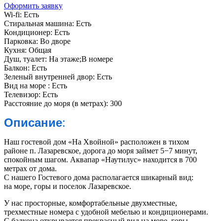
Оформить заявку
Wi-fi:
Есть
Стиральная машина:
Есть
Кондиционер:
Есть
Парковка:
Во дворе
Кухня:
Общая
Душ, туалет:
На этаже;В номере
Балкон:
Есть
Зеленый внутренней двор:
Есть
Вид на море :
Есть
Телевизор:
Есть
Расстояние до моря (в метрах):
300
Описание
:
Наш гостевой дом «На Хвойной» расположен в тихом
районе п. Лазаревское, дорога до моря займет 5−7 минут,
спокойным шагом. Аквапар «Наутилус» находится в 700
метрах от дома.
С нашего Гостевого дома располагается шикарный вид:
на море, горы и поселок Лазаревское.
У нас просторные, комфортабельные двухместные,
трехместные номера с удобной мебелью и кондиционерами.
С балкона открывается прекрасный вид на море, горы