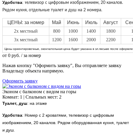
Удобства
: т
елевизор с цифровым изображением, 20 каналов.
Рядом кухня, отдельные туалет и душ на 2 номера.
ЦЕНЫ: за номер
Май
Июнь
Июль
Август
Се
2х местный
800
1000
1400
1800
3х местный
1200
1600
2000
2200
Цены ориентировочные, окончательная цена будет указана в эл.письме после оформлен
от
0
руб.
/ за номер
Нажав кнопку "Оформить заявку", Вы отправляете заявку
Владельцу объекта напрямую.
Оформить заявку
Эконом с балконом с видом на горы
Комнат: 1 | Спальных мест: 2
Туалет, душ
: на этаже
Удобства
:
Номер с 2 кроватями, телевизор с цифровым
изображением, 20 каналов. Рядом оборудованная кухня, туалет
и душ.