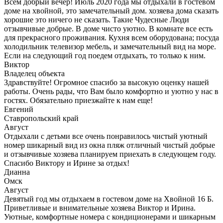
Всем добрый вечер! Июль 2020 года мы отдыхали в гостевом
доме на хвойной, это замечательный дом. хозяева дома сказать
хорошие это ничего не сказать. Такие Чудесные Люди
отзывчивые добрые. В доме чисто уютно. В комнате все есть
для прекрасного проживания. Кухня всем оборудована; посуда
холодильник телевизор мебель, и замечательный вид на море.
Если на следующий год поедем отдыхать, то только к ним.
Виктор
Владелец объекта
Здравствуйте! Огромное спасибо за высокую оценку нашей
работы. Очень рады, что Вам было комфортно и уютно у нас в
гостях. Обязательно приезжайте к нам еще!
Евгений
Ставропольский край
Август
Отдыхали с детьми все очень понравилось чистый уютный
номер шикарный вид из окна пляж отличный чистый добрые
и отзывчивые хозяева планируем приехать в следующем году.
Спасибо Виктору и Ирине за отдых!
Дианна
Омск
Август
Девятый год мы отдыхаем в гостевом доме на Хвойной 16 Б.
Приветливые и внимательные хозяева Виктор и Ирина.
Уютные, комфортные номера с кондиционерами и шикарным