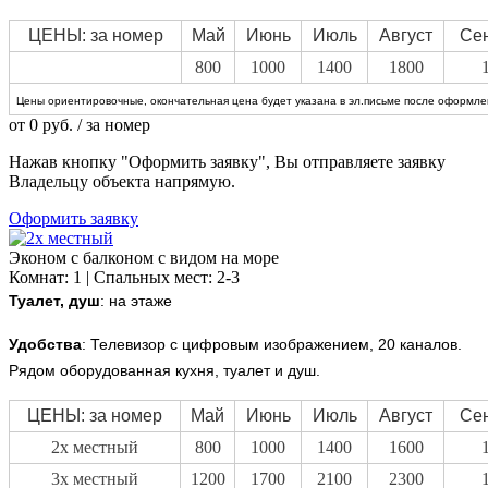
ЦЕНЫ: за номер
Май
Июнь
Июль
Август
Се
800
1000
1400
1800
Цены ориентировочные, окончательная цена будет указана в эл.письме после оформлен
от
0
руб.
/ за номер
Нажав кнопку "Оформить заявку", Вы отправляете заявку
Владельцу объекта напрямую.
Оформить заявку
Эконом с балконом с видом на море
Комнат: 1 | Спальных мест: 2-3
Туалет, душ
: на этаже
Удобства
:
Телевизор с цифровым изображением, 20 каналов.
Рядом оборудованная кухня, туалет и душ.
ЦЕНЫ: за номер
Май
Июнь
Июль
Август
Се
2х местный
800
1000
1400
1600
3х местный
1200
1700
2100
2300