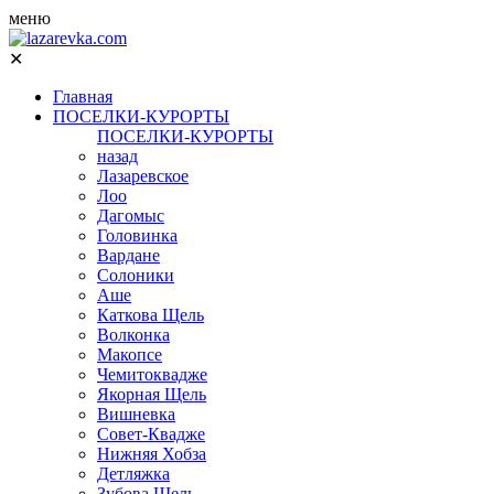
меню
✕
Главная
ПОСЕЛКИ-КУРОРТЫ
ПОСЕЛКИ-КУРОРТЫ
назад
Лазаревское
Лоо
Дагомыс
Головинка
Вардане
Солоники
Аше
Каткова Щель
Волконка
Макопсе
Чемитоквадже
Якорная Щель
Вишневка
Совет-Квадже
Нижняя Хобза
Детляжка
Зубова Щель