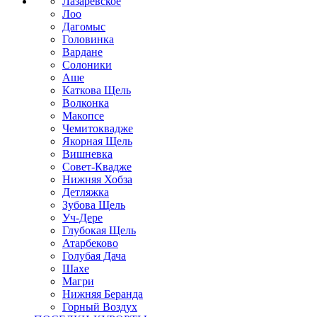
Лазаревское
Лоо
Дагомыс
Головинка
Вардане
Солоники
Аше
Каткова Щель
Волконка
Макопсе
Чемитоквадже
Якорная Щель
Вишневка
Совет-Квадже
Нижняя Хобза
Детляжка
Зубова Щель
Уч-Дере
Глубокая Щель
Атарбеково
Голубая Дача
Шахе
Магри
Нижняя Беранда
Горный Воздух