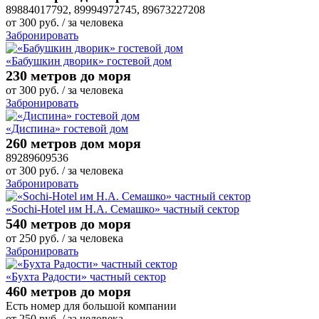
89884017792, 89994972745, 89673227208
от
300
руб.
/ за человека
Забронировать
«Бабушкин дворик» гостевой дом
230 метров до моря
от
300
руб.
/ за человека
Забронировать
«Диспина» гостевой дом
260 метров дом моря
89289609536
от
300
руб.
/ за человека
Забронировать
«Sochi-Hotel им Н.А. Семашко» частный сектор
540 метров до моря
от
250
руб.
/ за человека
Забронировать
«Бухта Радости» частный сектор
460 метров до моря
Есть номер для большой компании
от
250
руб.
/ за человека