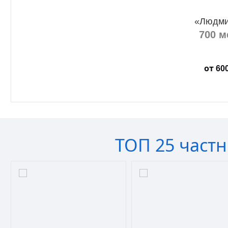
«Людми
700 м
от
60
ЗА
ТОП 25 част