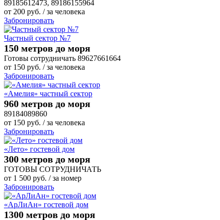
89185612473, 89186155964
от
200
руб.
/ за человека
Забронировать
Частный сектор №7
150 метров до моря
Готовы сотрудничать 89627661664
от
150
руб.
/ за человека
Забронировать
«Амелия» частный сектор
960 метров до моря
89184089860
от
150
руб.
/ за человека
Забронировать
«Лето» гостевой дом
300 метров до моря
ГОТОВЫ СОТРУДНИЧАТЬ
от
1 500
руб.
/ за номер
Забронировать
«АрЛиАн» гостевой дом
1300 метров до моря