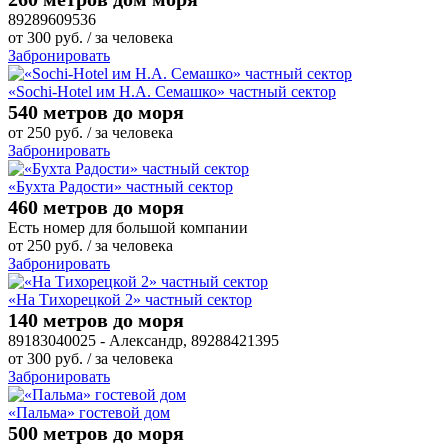
89289609536
от
300
руб.
/ за человека
Забронировать
«Sochi-Hotel им Н.А. Семашко» частный сектор
540 метров до моря
от
250
руб.
/ за человека
Забронировать
«Бухта Радости» частный сектор
460 метров до моря
Есть номер для большой компании
от
250
руб.
/ за человека
Забронировать
«На Тихорецкой 2» частный сектор
140 метров до моря
89183040025 - Александр, 89288421395
от
300
руб.
/ за человека
Забронировать
«Пальма» гостевой дом
500 метров до моря