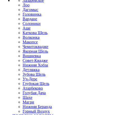
Лазаревское
Лоо
Дагомыс
Головинка
Вардане
Солоники
Аше
Каткова Щель
Волконка
Макопсе
Чемитоквадже
Якорная Щель
Вишневка
Совет-Квадже
Нижняя Хобза
Детляжка
Зубова Щель
Уч-Дере
Глубокая Щель
Атарбеково
Голубая Дача
Шахе
Магри
Нижняя Беранда
Горный Воздух