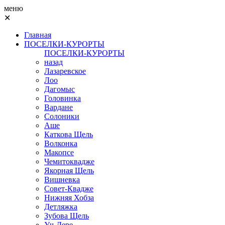
меню
✕
Главная
ПОСЕЛКИ-КУРОРТЫ
ПОСЕЛКИ-КУРОРТЫ
назад
Лазаревское
Лоо
Дагомыс
Головинка
Вардане
Солоники
Аше
Каткова Щель
Волконка
Макопсе
Чемитоквадже
Якорная Щель
Вишневка
Совет-Квадже
Нижняя Хобза
Детляжка
Зубова Щель
Уч-Дере