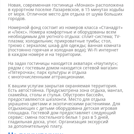
Новая, современная гостиница «Монако» расположена
в курортном поселке Лазаревское, в 15 минутах ходьбы
от моря. Отличное место для отдыха от шума больших
городов.
Номерной фонд состоит из номеров класса «Станадрт»
и «Люкс». Номера комфортные и оборудованы всем
необходимым для уютного отдыха: сплит-система; TV-
плазма; холодильник; прикроватные тумбы; стол,
трюмо с зеркалом; шкаф для одежды; ванная комната
(постоянно горячая и холодная вода); Wi-Fi интернет
в каждом номере и на территории.
На задах гостиницы находится аквапарк «Наутилус»;
рядом с гостевым домом находится сетевой магазин
«Пятерочка»; парк культуры и отдыха
с многочисленными аттракционами.
К вашим услугам закрытая охраняемая территория.
Есть автостоянка. Предусмотрена зона отдыха, мангал,
скамейка, столы и стулья. Обустроен бассейн,
предоставляются шезлонги. Место для отдыха
украшено цветами и экзотическими растениями. Для
отдыхающих с детьми оборудована детская игровая
площадка. Гостевой дом предоставляет следующий
сервис: смена постельного белья 1 раз в 5 дней,
гладильная доска, утюг. Организация экскурсий
за дополнительную плату.