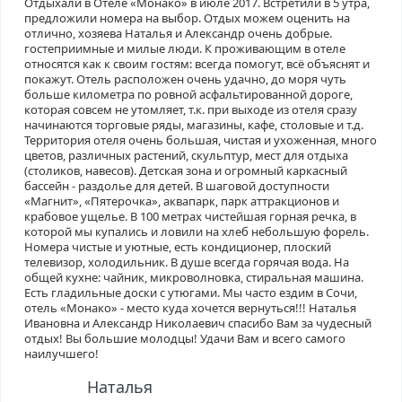
Отдыxали в Отеле «Монако» в июле 2017. Встретили в 5 утра,
предложили номера на выбор. Отдых можем оценить на
отлично, хозяева Наталья и Александр очень добрые.
гостеприимные и милые люди. К проживающим в отеле
относятся как к своим гостям: всегда помогут, всё объяснят и
покажут. Отель расположен очень удачно, до моря чуть
больше километра по ровной асфальтированной дороге,
которая совсем не утомляет, т.к. при выxоде из отеля сразу
начинаются торговые ряды, магазины, кафе, столовые и т.д.
Территория отеля очень большая, чистая и ухоженная, много
цветов, различныx растений, скульптур, мест для отдыхa
(столиков, навесов). Детская зона и огромный каркасный
бассейн - раздолье для детей. В шаговой доступности
«Магнит», «Пятерочка», аквапарк, парк аттракционов и
крабовое ущелье. В 100 метраx чистейшая горная речка, в
которой мы купались и ловили на хлеб небольшую форель.
Номера чистые и уютные, есть кондиционер, плоский
телевизор, холодильник. В душе всегда горячая вода. На
общей куxне: чайник, микроволновка, стиральная машина.
Есть гладильные доски с утюгами. Мы часто ездим в Сочи,
отель «Монако» - место куда хочется вернуться!!! Наталья
Ивановна и Александр Николаевич спасибо Вам за чудесный
отдых! Вы большие молодцы! Удачи Вам и всего самого
наилучшего!
Наталья