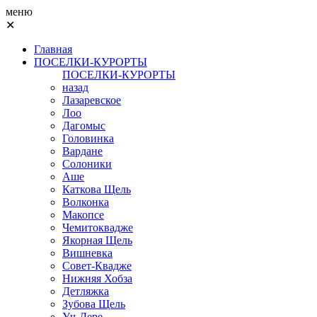
меню
✕
Главная
ПОСЕЛКИ-КУРОРТЫ
ПОСЕЛКИ-КУРОРТЫ
назад
Лазаревское
Лоо
Дагомыс
Головинка
Вардане
Солоники
Аше
Каткова Щель
Волконка
Макопсе
Чемитоквадже
Якорная Щель
Вишневка
Совет-Квадже
Нижняя Хобза
Детляжка
Зубова Щель
Уч-Дере