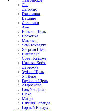
Лазаревское
Лоо
Дагомыс
Головинка
Вардане
Солоники
Аше
Каткова Щель
Волконка
Макопсе
Чемитоквадже
Якорная Щель
Вишневка
Совет-Квадже
Нижняя Хобза
Детляжка
Зубова Щель
Уч-Дере
Глубокая Щель
Атарбеково
Голубая Дача
Шахе
Магри
Нижняя Беранда
Горный Воздух