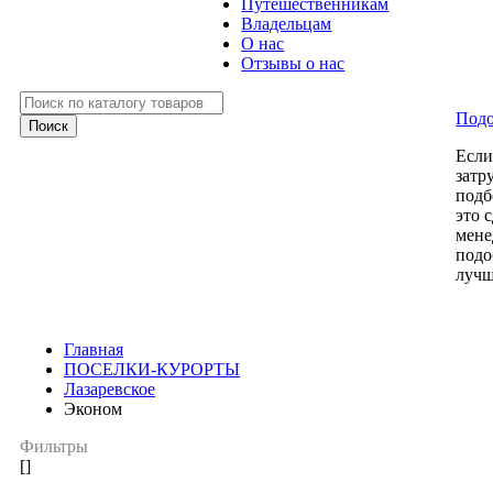
Путешественникам
Владельцам
О нас
Отзывы о нас
Подо
Есл
затр
подб
это 
мене
подо
лучш
Главная
ПОСЕЛКИ-КУРОРТЫ
Лазаревское
Эконом
Фильтры
[]