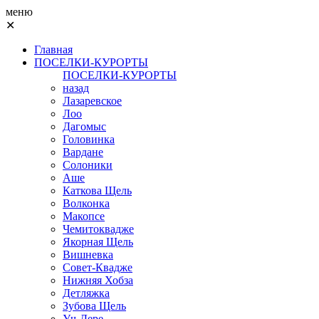
меню
✕
Главная
ПОСЕЛКИ-КУРОРТЫ
ПОСЕЛКИ-КУРОРТЫ
назад
Лазаревское
Лоо
Дагомыс
Головинка
Вардане
Солоники
Аше
Каткова Щель
Волконка
Макопсе
Чемитоквадже
Якорная Щель
Вишневка
Совет-Квадже
Нижняя Хобза
Детляжка
Зубова Щель
Уч-Дере