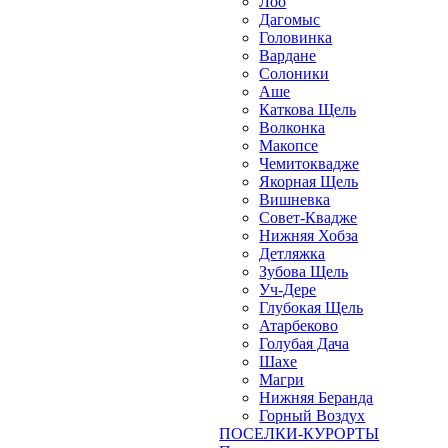
Лоо
Дагомыс
Головинка
Вардане
Солоники
Аше
Каткова Щель
Волконка
Макопсе
Чемитоквадже
Якорная Щель
Вишневка
Совет-Квадже
Нижняя Хобза
Детляжка
Зубова Щель
Уч-Дере
Глубокая Щель
Атарбеково
Голубая Дача
Шахе
Магри
Нижняя Беранда
Горный Воздух
ПОСЕЛКИ-КУРОРТЫ