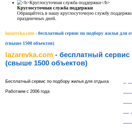
Круглосуточная служба поддержки
Обращайтесь в нашу круглосуточную службу поддержки
праздничных дней.
lazarevka.com
- бесплатный сервис по подбору жилья для 
(свыше 1500 объектов)
lazarevka.com
- бесплатный сервис
(свыше 1500 объектов)
lazarevka.com
Раз
Бесплатный сервис по подбору жилья для отдыха
Пуб
Работаем с 2006 года
Пол
Пол
Слу
Кон
Частный сектор, частные гостевые дома, частные мини-отели, частные мини-гостинни