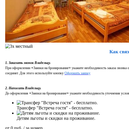
Как связ
1. Заказать звонок Владельцу.
«
»
При оформлении
Заявки на бронирование
укажите необходимость заказа звонка о
соединят. Для этого используйте кнопку
Оформить заявку
2. Написать Владельцу.
«
»
До оформления
Заявки на бронирование
укажите необходимость уточнения услови
Трансфер "Встреча гостя" - бесплатно.
Детям льготы и скидки на проживание.
от
0
руб.
/ за номер