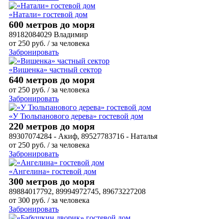
«Натали» гостевой дом
600 метров до моря
89182084029 Владимир
от
250
руб.
/ за человека
Забронировать
«Вишенка» частный сектор
640 метров до моря
от
250
руб.
/ за человека
Забронировать
«У Тюльпанового дерева» гостевой дом
220 метров до моря
89307074284 - Акиф, 89527783716 - Наталья
от
250
руб.
/ за человека
Забронировать
«Ангелина» гостевой дом
300 метров до моря
89884017792, 89994972745, 89673227208
от
300
руб.
/ за человека
Забронировать