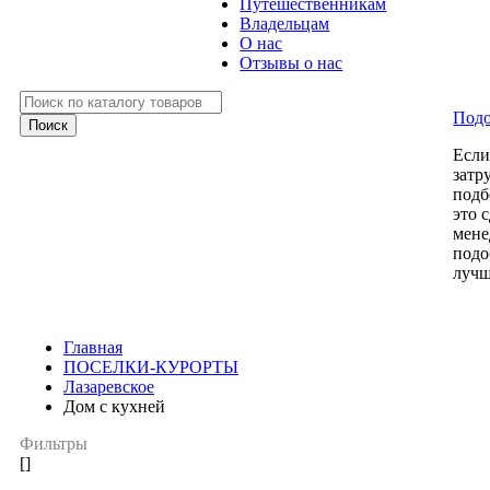
Путешественникам
Владельцам
О нас
Отзывы о нас
Подо
Есл
затр
подб
это 
мене
подо
лучш
Главная
ПОСЕЛКИ-КУРОРТЫ
Лазаревское
Дом с кухней
Фильтры
[]