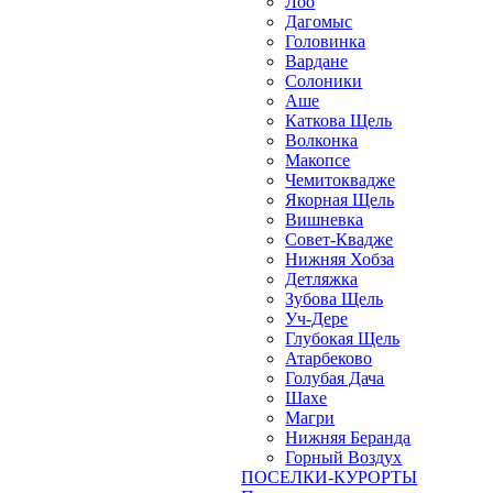
Лоо
Дагомыс
Головинка
Вардане
Солоники
Аше
Каткова Щель
Волконка
Макопсе
Чемитоквадже
Якорная Щель
Вишневка
Совет-Квадже
Нижняя Хобза
Детляжка
Зубова Щель
Уч-Дере
Глубокая Щель
Атарбеково
Голубая Дача
Шахе
Магри
Нижняя Беранда
Горный Воздух
ПОСЕЛКИ-КУРОРТЫ