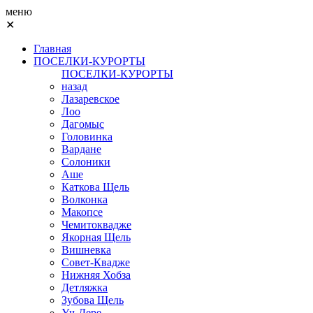
меню
✕
Главная
ПОСЕЛКИ-КУРОРТЫ
ПОСЕЛКИ-КУРОРТЫ
назад
Лазаревское
Лоо
Дагомыс
Головинка
Вардане
Солоники
Аше
Каткова Щель
Волконка
Макопсе
Чемитоквадже
Якорная Щель
Вишневка
Совет-Квадже
Нижняя Хобза
Детляжка
Зубова Щель
Уч-Дере