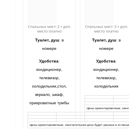
Спальных мест: 2 + доп.
Спальных мест: 3 + доп.
место платно
место платно
Туалет, душ
: в
Туалет, душ
: в
номере
номере
Удобства
:
Удобства
:
кондиционер,
кондиционер,
телевизор,
телевизор,
холодильник,стол,
холодильник
зеркало, шкаф,
прикроватные тумбы
Цены ориентировочные, оконч
Цены ориентировочные, окончательная цена будет указана в эл.пись