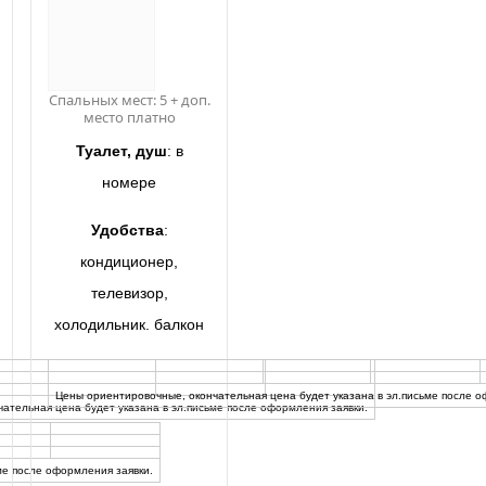
Спальных мест: 5 + доп.
место платно
Туалет, душ
: в
номере
Удобства
:
кондиционер,
телевизор,
холодильник. балкон
Цены ориентировочные, окончательная цена будет указана в эл.письме после о
ательная цена будет указана в эл.письме после оформления заявки.
ме после оформления заявки.