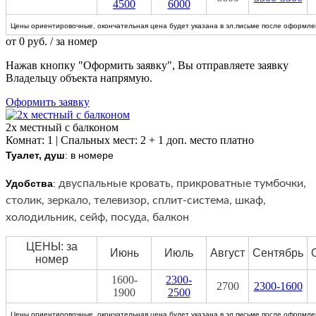
4500
6000
Цены ориентировочные, окончательная цена будет указана в эл.письме после оформлен
от
0
руб.
/ за номер
Нажав кнопку "Оформить заявку", Вы отправляете заявку
Владельцу объекта напрямую.
Оформить заявку
2х местный с балконом
Комнат: 1 | Спальных мест: 2 + 1 доп. место платно
Туалет, душ
: в номере
Удобства
:
двуспальные кровать, прикроватные тумбочки,
столик, зеркало, телевизор, сплит-система, шкаф,
холодильник, сейф, посуда, балкон
ЦЕНЫ: за
Июнь
Июль
Август
Сентябрь
номер
1600-
2300-
2700
2300-1600
1900
2500
Цены ориентировочные, окончательная цена будет указана в эл.письме после оформлен