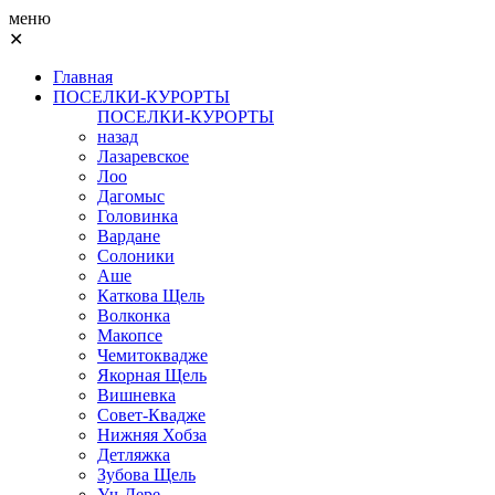
меню
✕
Главная
ПОСЕЛКИ-КУРОРТЫ
ПОСЕЛКИ-КУРОРТЫ
назад
Лазаревское
Лоо
Дагомыс
Головинка
Вардане
Солоники
Аше
Каткова Щель
Волконка
Макопсе
Чемитоквадже
Якорная Щель
Вишневка
Совет-Квадже
Нижняя Хобза
Детляжка
Зубова Щель
Уч-Дере