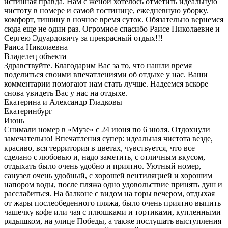
истинная правда. Нам с женой хотелось отметить идеальную
чистоту в номере и самой гостинице, ежедневную уборку.
комфорт, тишину в ночное время суток. Обязательно вернемся
сюда еще не один раз. Огромное спасибо Раисе Николаевне и
Сергею Эдуардовичу за прекрасный отдых!!!
Раиса Николаевна
Владелец объекта
Здравствуйте. Благодарим Вас за то, что нашли время
поделиться своими впечатлениями об отдыхе у нас. Ваши
комментарии помогают нам стать лучше. Надеемся вскоре
снова увидеть Вас у нас на отдыхе.
Екатерина и Александр Гладковы
Екатеринбург
Июнь
Снимали номер в «Музе» с 24 июня по 6 июля. Отдохнули
замечательно! Впечатления супер: идеальная чистота везде,
красиво, вся территория в цветах, чувствуется, что все
сделано с любовью и, надо заметить, с отличным вкусом,
отдыхать было очень удобно и приятно. Уютный номер,
санузел очень удобный, с хорошей вентиляцией и хорошим
напором воды, после пляжа одно удовольствие принять душ и
расслабиться. На балконе с видом на горы вечером, отдыхая
от жары послеобеденного пляжа, было очень приятно выпить
чашечку кофе или чая с плюшками и тортиками, купленными
рядышком, на улице Победы, а также послушать выступления