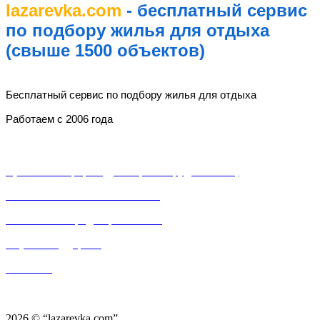
lazarevka.com
- бесплатный сервис
по подбору жилья для отдыха
(свыше 1500 объектов)
lazarevka.com
Бесплатный сервис по подбору жилья для отдыха
Работаем с 2006 года
Разделы
Публичная оферта (Договор о сотрудничестве)
Пользовательское соглашение
Политика конфиденциальности
Служба поддержки
Контакты
Частный сектор, частные гостевые дома, частные мини-отели, частные мини-
гостинницы, частные дома и «домики под ключ» в Лазаревском районе города Сочи.
2026 © “lazarevka.com”