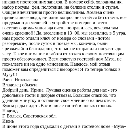
никаких посторонних запахов. В номере сейф, холодильник,
набор посуды, фен, полотенца, на балконе столик и стулья.
Общие впечатления просто великолепны. Хозяева очень
приветливые люди, ни один вопрос не остаётся без ответа, все
продумано до мелочей в устройстве номеров и всего
гостевого дома- мансарда очень понравилась, вечером там
очень красиво!!! Да, заселение в 13−00, мы заявились в 5 утра,
нам просто отдали ключ от номера со словами «потом
разберёмся», после суток в поезде мы, конечно, были
чрезвычайно благодарны, что нас не отправили погулять до
часу. Такое внимание и забота от хозяев к своим постояльцам
просто обезоруживает. Всем советую гостевой дом Муза, не
пожалеете ни на одно мгновение. Надеюсь, мой отзыв
поможет вам определиться с выбором! Я-то теперь только в
Музу!!!
Раиса Николаевна
Владелец объекта
Добрый день, Ирина. Лучшая оценка работы для нас - это
довольные гости и добрые отзывы. Большое спасибо, что
уделили минутку и оставили свое мнение о нашем отеле.
Будем рады видеть Вас в числе гостей в новых сезонах.
Надежда
Г. Вольск, Саратовская обл.
Июнь
В июне этого года отдыхали с детьми в гостевом доме «Муза»