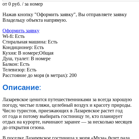
от
0
руб.
/ за номер
Нажав кнопку "Оформить заявку", Вы отправляете заявку
Владельцу объекта напрямую.
Оформить заявку
Wi-fi:
Есть
Стиральная машина:
Есть
Кондиционер:
Есть
Кухня:
В номере;Общая
Душ, туалет:
В номере
Балкон:
Есть
Телевизор:
Есть
Расстояние до моря (в метрах):
200
Описание
:
Лазаревское ценится путешественниками за всегда хорошую
погоду, чистые пляжи, целебный воздух и красоту природы.
Число туристов, приезжающих в Лазаревское растет год
от года и потому выбирать гостиницу те, кто планирует
отдых на курорте, начинают заранее — за несколько месяцев
до открытия сезона.
В поселке Лазаревское гостиница у моря «Муза» будет рада