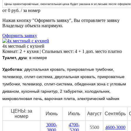
Цены ориентировочные, окончательная цена будет указана в эл.письме после оформлен
от
0
руб.
/ за номер
Нажав кнопку "Оформить заявку", Вы отправляете заявку
Владельцу объекта напрямую.
Оформить заявку
4х местный с кухней
Комнат: 2 + кухня | Спальных мест: 4 + 1 доп. место платно
Туалет, душ
: в номере
Удобства
:
двуспальная кровать, прикроватные тумбочки,
телевизор, сплит-система, двуспальная кровать, прикроватные
тумбочки, телевизор, сплит-система, обеденная зона с угловым
диваном, кухонный гарнитур, 2 табуретки, холодильник,
микроволновая печь, варочная плита, электрический чайник
ЦЕНЫ: за
Июнь
Июль
Август
Сентябрь
номер
3000-
4700-
5500
4600-3000
3800
5200