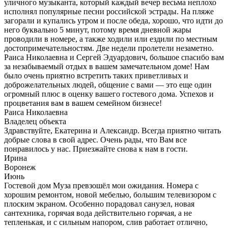
уличного музыканта, который каждый вечер весьма неплохо
исполнял популярные песни российской эстрады. На пляже
загорали и купались утром и после обеда, хорошо, что идти до
него буквально 5 минут, потому время дневной жары
проводили в номере, а также ходили или ездили по местным
достопримечательностям. Две недели пролетели незаметно.
Раиса Николаевна и Сергей Эдуардович, большое спасибо вам
за незабываемый отдых в вашем замечательном доме! Нам
было очень приятно встретить таких приветливых и
доброжелательных людей, общение с вами — это еще один
огромный плюс в оценку вашего гостевого дома. Успехов и
процветания вам в вашем семейном бизнесе!
Раиса Николаевна
Владелец объекта
Здравствуйте, Екатерина и Александр. Всегда приятно читать
добрые слова в свой адрес. Очень рады, что Вам все
понравилось у нас. Приезжайте снова к нам в гости.
Ирина
Воронеж
Июнь
Гостевой дом Муза превзошёл мои ожидания. Номера с
хорошим ремонтом, новой мебелью, большим телевизором с
плоским экраном. Особенно порадовал санузел, новая
сантехника, горячая вода действительно горячая, а не
тепленькая, и с сильным напором, слив работает отлично,