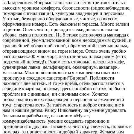
в Лазаревском. Впервые за несколько лет встретился отель с
высоким уровнем комфорта, безопасности (видеонаблюдение,
пожарная сигнализация), культуры владельцев и персонала.
Уютные, безупречно оборудованные, чистые, со вкусом
оформленные номера. Есть балконы и терассы. Много зелени
и цветов. Очень чисто, проводится ежедневная влажная
уборка, смена полотенец. На 5 этаже расположена мансарда с
современной, укомплектованной всем необходимым кухней, и
красивейшей обеденной зоной, обрамленной зеленью пальм,
открывающимся видом на горы и море. Отель очень удобно
расположен:200 м до моря, два отличных пляжа рядом (есть
подземный переход!). Рядом есть столовые, несколько кафе,
сувенирные лавки, дельфинарий, океанариум, аквапарк,
магазины. Можно воспользоваться комплексом платных
процедур в соседнем санатории"Бирюза". Поблизости
находятся две аптеки. В то же время, отель располагается в
середине квартала, поэтому здесь спокойно и тихо, не было
проблем ни с дневным, ни с ночным сном. Хочется
поблагодарить всех: владельцев и персонал за ежедневный
труд, старательность. За тактичность и доброе отношение к
нам и нашим детям. Раису Николаевну-за умение управлять
большим кораблём под названием «Муза»,
коммуникабельность, умение создавать гармонию и
преподносить другим. Татьяну-за чистоту, свежесть, порядок в
номерах, за приветливость и добрый характер. Желаем вам