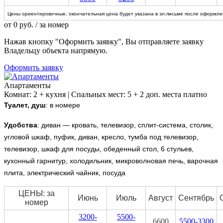
Цены ориентировочные, окончательная цена будет указана в эл.письме после оформлен
от
0
руб.
/ за номер
Нажав кнопку "Оформить заявку", Вы отправляете заявку
Владельцу объекта напрямую.
Оформить заявку
Апартаменты
Комнат: 2 + кухня | Спальных мест: 5 + 2 доп. места платно
Туалет, душ
: в номере
Удобства
:
диван — кровать, телевизор, сплит-система, столик,
угловой шкаф, пуфик, диван, кресло, тумба под телевизор,
телевизор, шкаф для посуды, обеденный стол, 6 стульев,
кухонный гарнитур, холодильник, микроволновая печь, варочная
плита, электрический чайник, посуда
ЦЕНЫ: за
Июнь
Июль
Август
Сентябрь
номер
3200-
5500-
6600
5500-3300