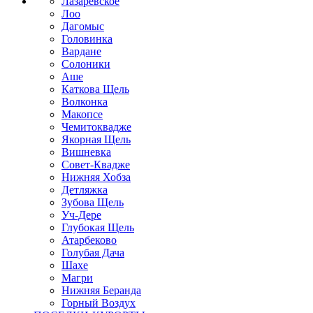
Лазаревское
Лоо
Дагомыс
Головинка
Вардане
Солоники
Аше
Каткова Щель
Волконка
Макопсе
Чемитоквадже
Якорная Щель
Вишневка
Совет-Квадже
Нижняя Хобза
Детляжка
Зубова Щель
Уч-Дере
Глубокая Щель
Атарбеково
Голубая Дача
Шахе
Магри
Нижняя Беранда
Горный Воздух