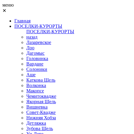
меню
✕
Главная
ПОСЕЛКИ-КУРОРТЫ
ПОСЕЛКИ-КУРОРТЫ
назад
Лазаревское
Лоо
Дагомыс
Головинка
Вардане
Солоники
Аше
Каткова Щель
Волконка
Макопсе
Чемитоквадже
Якорная Щель
Вишневка
Совет-Квадже
Нижняя Хобза
Детляжка
Зубова Щель
Уч-Дере