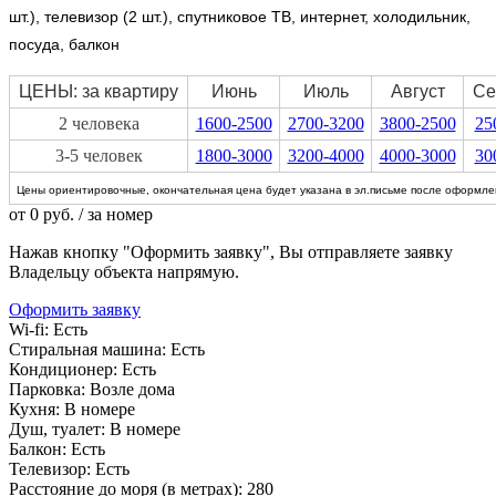
шт.), телевизор (2 шт.), спутниковое ТВ, интернет, холодильник,
посуда, балкон
ЦЕНЫ: за квартиру
Июнь
Июль
Август
Се
2 человека
1600-2500
2700-3200
3800-2500
25
3-5 человек
1800-3000
3200-4000
4000-3000
30
Цены ориентировочные, окончательная цена будет указана в эл.письме после оформлен
от
0
руб.
/ за номер
Нажав кнопку "Оформить заявку", Вы отправляете заявку
Владельцу объекта напрямую.
Оформить заявку
Wi-fi:
Есть
Стиральная машина:
Есть
Кондиционер:
Есть
Парковка:
Возле дома
Кухня:
В номере
Душ, туалет:
В номере
Балкон:
Есть
Телевизор:
Есть
Расстояние до моря (в метрах):
280