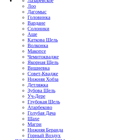
Лазаревское
Лоо
Дагомыс
Головинка
Вардане
Солоники
Аше
Каткова Щель
Волконка
Макопсе
Чемитоквадже
Якорная Щель
Вишневка
Совет-Квадже
Нижняя Хобза
Детляжка
Зубова Щель
Уч-Дере
Глубокая Щель
Атарбеково
Голубая Дача
Шахе
Магри
Нижняя Беранда
Горный Воздух