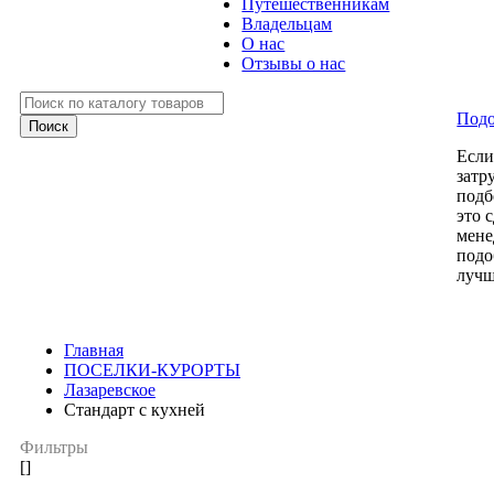
Путешественникам
Владельцам
О нас
Отзывы о нас
Подо
Есл
затр
подб
это 
мене
подо
лучш
Главная
ПОСЕЛКИ-КУРОРТЫ
Лазаревское
Стандарт с кухней
Фильтры
[]