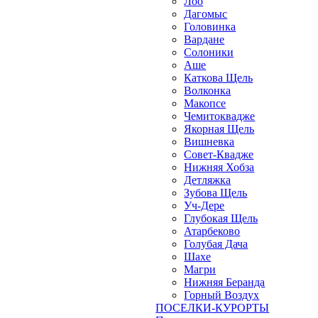
Лоо
Дагомыс
Головинка
Вардане
Солоники
Аше
Каткова Щель
Волконка
Макопсе
Чемитоквадже
Якорная Щель
Вишневка
Совет-Квадже
Нижняя Хобза
Детляжка
Зубова Щель
Уч-Дере
Глубокая Щель
Атарбеково
Голубая Дача
Шахе
Магри
Нижняя Беранда
Горный Воздух
ПОСЕЛКИ-КУРОРТЫ