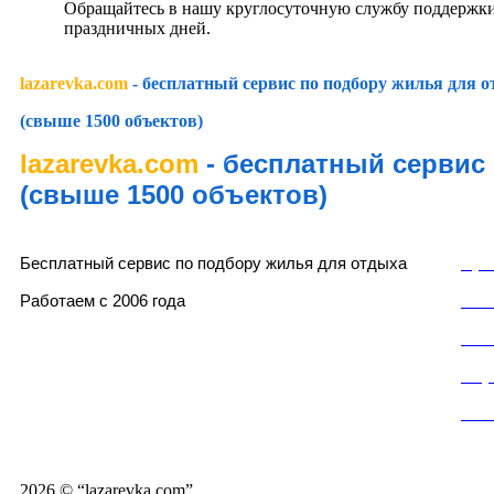
Обращайтесь в нашу круглосуточную службу поддержки
праздничных дней.
lazarevka.com
- бесплатный сервис по подбору жилья для 
(свыше 1500 объектов)
lazarevka.com
- бесплатный сервис
(свыше 1500 объектов)
lazarevka.com
Раз
Бесплатный сервис по подбору жилья для отдыха
Пуб
Работаем с 2006 года
Пол
Пол
Слу
Кон
Частный сектор, частные гостевые дома, частные мини-отели, частные мини-гостинни
«домики под ключ» в Лазаревском районе города Сочи.
2026 © “lazarevka.com”