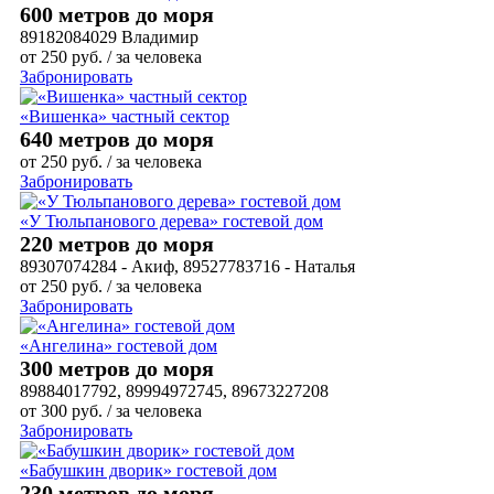
600 метров до моря
89182084029 Владимир
от
250
руб.
/ за человека
Забронировать
«Вишенка» частный сектор
640 метров до моря
от
250
руб.
/ за человека
Забронировать
«У Тюльпанового дерева» гостевой дом
220 метров до моря
89307074284 - Акиф, 89527783716 - Наталья
от
250
руб.
/ за человека
Забронировать
«Ангелина» гостевой дом
300 метров до моря
89884017792, 89994972745, 89673227208
от
300
руб.
/ за человека
Забронировать
«Бабушкин дворик» гостевой дом
230 метров до моря