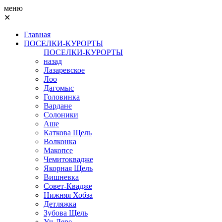
меню
✕
Главная
ПОСЕЛКИ-КУРОРТЫ
ПОСЕЛКИ-КУРОРТЫ
назад
Лазаревское
Лоо
Дагомыс
Головинка
Вардане
Солоники
Аше
Каткова Щель
Волконка
Макопсе
Чемитоквадже
Якорная Щель
Вишневка
Совет-Квадже
Нижняя Хобза
Детляжка
Зубова Щель
Уч-Дере