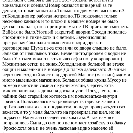
вокзале,как и обещал.Номер оказался шикарный за те
деньги,которые заплатили.Только что для меня высоковат-3
эт.Кондиционер работал исправно.ТВ показывал только
несколько каналов и то плохо и в нашем номере не было
детского канала, но в принципе мы не ТВ приехали смотреть.
Вайфая не было.Уютный закрытый дворик.Соседи попались
спокойные и тихие,хоть и с детьми. Звукоизоляция
прекрасная.Слышали только если в коридоре кто
разговаривал.Шума из-за стен или со двора слышно не было.
Запахов от шашлыков-тоже. Везде чисто,проблем с водой не
было.У хозяев можно взять пылесос(на полу ковровролин).
Москитные сетки на окнах.Холодильник большой на этаже
общий и маленький в номере.До пляжа далековато-20 мин.и
через пешеходный мост над дорогой.Магнит (магазин)рядом и
много маленьких магазинов. Большая общая кухня.Мусор из
номера выносили сами,а с кухни-хозяин, Сергей. Есть
микроволновка,гладильная доска и утюг.Посуда есть, но
чайник был старый,не хотелось им пользоваться-внутри
грязный.Пользовалась кастрюлями,есть тарелки-чашки и
пр.Газовая плита с автоподжигом,но надо проверять,что газ
зажегся, а то у меня было,что на проверила,газ шёл, но не
поджегся.Напугала соседей запахом газа.А так нам все
понравилось Сына до сих пор вспомнает хозяйскую собачку
Фросю,хотя она и не очень ласковая-видно надоело ей