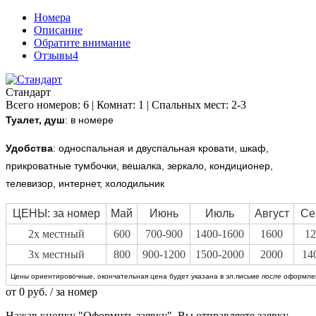
Номера
Описание
Обратите внимание
Отзывы
4
Стандарт
Всего номеров: 6 | Комнат: 1 | Спальных мест: 2-3
Туалет, душ
: в номере
Удобства
:
односпальная и двуспальная кровати, шкаф,
прикроватные тумбочки, вешалка, зеркало, кондиционер,
телевизор, интернет, холодильник
ЦЕНЫ: за номер
Май
Июнь
Июль
Август
Се
2х местный
600
700-900
1400-1600
1600
12
3х местный
800
900-1200
1500-2000
2000
14
Цены ориентировочные, окончательная цена будет указана в эл.письме после оформлен
от
0
руб.
/ за номер
Нажав кнопку "Оформить заявку", Вы отправляете заявку