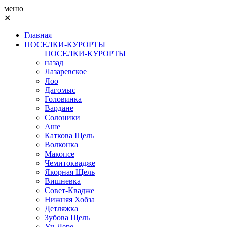
меню
✕
Главная
ПОСЕЛКИ-КУРОРТЫ
ПОСЕЛКИ-КУРОРТЫ
назад
Лазаревское
Лоо
Дагомыс
Головинка
Вардане
Солоники
Аше
Каткова Щель
Волконка
Макопсе
Чемитоквадже
Якорная Щель
Вишневка
Совет-Квадже
Нижняя Хобза
Детляжка
Зубова Щель
Уч-Дере