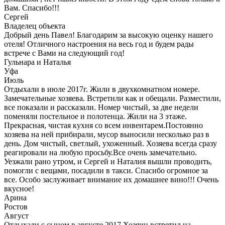
Вам. Спасибо!!!
Сергей
Владелец объекта
Добрый день Павел! Благодарим за высокую оценку нашего
отеля! Отличного настроения на весь год и будем рады
встрече с Вами на следующий год!
Гульнара и Наталья
Уфа
Июль
Отдыхали в июле 2017г. Жили в двухкомнатном номере.
Замечательные хозяева. Встретили как и обещали. Разместили,
все показали и рассказали. Номер чистый, за две недели
поменяли постельное и полотенца. Жили на 3 этаже.
Прекрасная, чистая кухня со всем инвентарем.Постоянно
хозяева на ней прибирали, мусор выносили несколько раз в
день. Дом чистый, светлый, ухоженный. Хозяева всегда сразу
реагировали на любую просьбу.Все очень замечательно.
Уезжали рано утром, и Сергей и Наталия вышли проводить,
помогли с вещами, посадили в такси. Спасибо огромное за
все. Особо заслуживает внимание их домашнее вино!!! Очень
вкусное!
Арина
Ростов
Август
Отдыхали с сыном в августе 2017.Хозяин встретил на