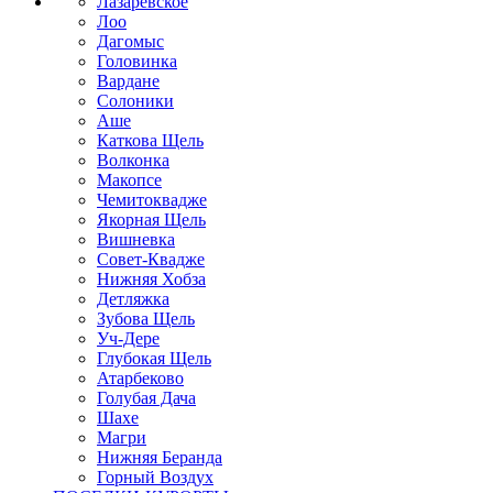
Лазаревское
Лоо
Дагомыс
Головинка
Вардане
Солоники
Аше
Каткова Щель
Волконка
Макопсе
Чемитоквадже
Якорная Щель
Вишневка
Совет-Квадже
Нижняя Хобза
Детляжка
Зубова Щель
Уч-Дере
Глубокая Щель
Атарбеково
Голубая Дача
Шахе
Магри
Нижняя Беранда
Горный Воздух