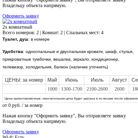
Владельцу объекта напрямую.
Оформить заявку
2х комнатный
Всего номеров: 2 | Комнат: 2 | Спальных мест: 4
Туалет, душ
: в номере
Удобства
:
односпальные и двуспальная кровати, шкаф, стулья,
прикроватные тумбочки, вешалка, зеркало, кондиционер,
телевизор, холодильник, балкон (наличие уточнять)
ЦЕНЫ: за номер
Май
Июнь
Июль
Август
Се
1000
1300-1700
2100-2600
2600
18
Цены ориентировочные, окончательная цена будет указана в эл.письме после оформлен
от
0
руб.
/ за номер
Нажав кнопку "Оформить заявку", Вы отправляете заявку
Владельцу объекта напрямую.
Оформить заявку
Wi-fi:
Есть