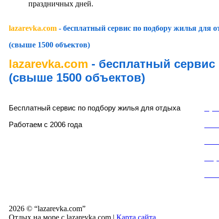
праздничных дней.
lazarevka.com
- бесплатный сервис по подбору жилья для 
(свыше 1500 объектов)
lazarevka.com
- бесплатный сервис
(свыше 1500 объектов)
lazarevka.com
Раз
Бесплатный сервис по подбору жилья для отдыха
Пуб
Работаем с 2006 года
Пол
Пол
Слу
Кон
Частный сектор, частные гостевые дома, частные мини-отели, частные мини-гостинни
«домики под ключ» в Лазаревском районе города Сочи.
2026 © “lazarevka.com”
Отдых на море с lazarevka.com
|
Карта сайта