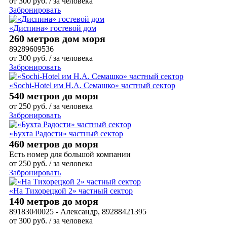
от
300
руб.
/ за человека
Забронировать
«Диспина» гостевой дом
260 метров дом моря
89289609536
от
300
руб.
/ за человека
Забронировать
«Sochi-Hotel им Н.А. Семашко» частный сектор
540 метров до моря
от
250
руб.
/ за человека
Забронировать
«Бухта Радости» частный сектор
460 метров до моря
Есть номер для большой компании
от
250
руб.
/ за человека
Забронировать
«На Тихорецкой 2» частный сектор
140 метров до моря
89183040025 - Александр, 89288421395
от
300
руб.
/ за человека