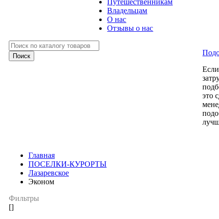
Путешественникам
Владельцам
О нас
Отзывы о нас
Подо
Есл
затр
подб
это 
мене
подо
лучш
Главная
ПОСЕЛКИ-КУРОРТЫ
Лазаревское
Эконом
Фильтры
[]