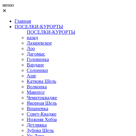
меню
✕
Главная
ПОСЕЛКИ-КУРОРТЫ
ПОСЕЛКИ-КУРОРТЫ
назад
Лазаревское
Лоо
Дагомыс
Головинка
Вардане
Солоники
Аше
Каткова Щель
Волконка
Макопсе
Чемитоквадже
Якорная Щель
Вишневка
Совет-Квадже
Нижняя Хобза
Детляжка
Зубова Щель
Уч-Дере