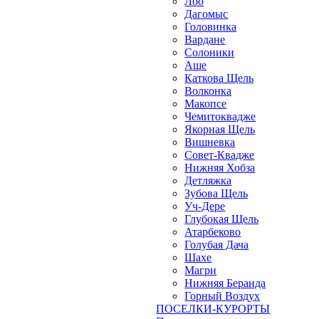
Лоо
Дагомыс
Головинка
Вардане
Солоники
Аше
Каткова Щель
Волконка
Макопсе
Чемитоквадже
Якорная Щель
Вишневка
Совет-Квадже
Нижняя Хобза
Детляжка
Зубова Щель
Уч-Дере
Глубокая Щель
Атарбеково
Голубая Дача
Шахе
Магри
Нижняя Беранда
Горный Воздух
ПОСЕЛКИ-КУРОРТЫ