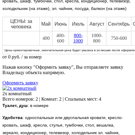
кровать, шкаф, тумбочки, стол, кресла, кондиционер, телевизор,
холодильник (на этаже), эл. чайник, посуда, балкон (на этаже)
ЦЕНЫ: за
Май
Июнь
Июль
Август
Сентябрь
человека
400-
800-
1000-
400
750-600
600
1000
800
Цены ориентировочные, окончательная цена будет указана в эл.письме после оформлен
от
0
руб.
/ за номер
Нажав кнопку "Оформить заявку", Вы отправляете заявку
Владельцу объекта напрямую.
Оформить заявку
2х комнатный
Всего номеров: 2 | Комнат: 2 | Спальных мест: 4
Туалет, душ
: в номере
Удобства
:
односпальные или двуспальная кровати, кресло-
кровать, шкаф, кресла, стулья, тумбочки, стол, вешалка,
зеркало, кондиционер, телевизор, холодильник эл. чайник,