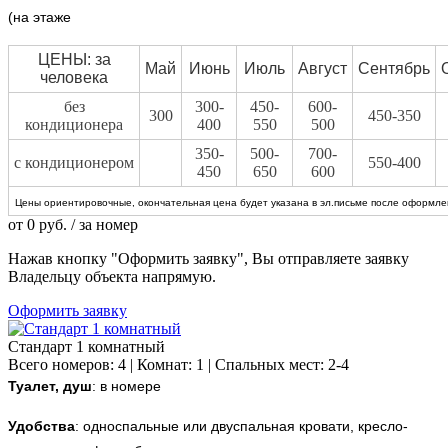
(на этаже
ЦЕНЫ: за
Май
Июнь
Июль
Август
Сентябрь
человека
без
300-
450-
600-
300
450-350
кондиционера
400
550
500
350-
500-
700-
с кондиционером
550-400
450
650
600
Цены ориентировочные, окончательная цена будет указана в эл.письме после оформлен
от
0
руб.
/ за номер
Нажав кнопку "Оформить заявку", Вы отправляете заявку
Владельцу объекта напрямую.
Оформить заявку
Стандарт 1 комнатный
Всего номеров: 4 | Комнат: 1 | Спальных мест: 2-4
Туалет, душ
: в номере
Удобства
:
односпальные или двуспальная кровати, кресло-