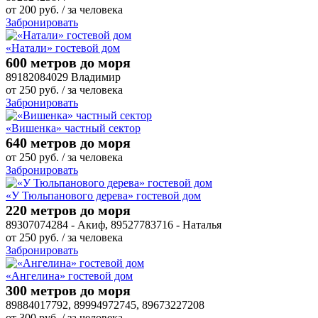
от
200
руб.
/ за человека
Забронировать
«Натали» гостевой дом
600 метров до моря
89182084029 Владимир
от
250
руб.
/ за человека
Забронировать
«Вишенка» частный сектор
640 метров до моря
от
250
руб.
/ за человека
Забронировать
«У Тюльпанового дерева» гостевой дом
220 метров до моря
89307074284 - Акиф, 89527783716 - Наталья
от
250
руб.
/ за человека
Забронировать
«Ангелина» гостевой дом
300 метров до моря
89884017792, 89994972745, 89673227208
от
300
руб.
/ за человека