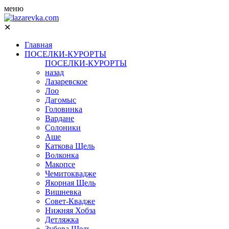
меню
✕
Главная
ПОСЕЛКИ-КУРОРТЫ
ПОСЕЛКИ-КУРОРТЫ
назад
Лазаревское
Лоо
Дагомыс
Головинка
Вардане
Солоники
Аше
Каткова Щель
Волконка
Макопсе
Чемитоквадже
Якорная Щель
Вишневка
Совет-Квадже
Нижняя Хобза
Детляжка
Зубова Щель