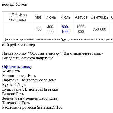
посуда, балкон
ЦЕНЫ: за
Май
Июнь
Июль
Август
Сентябрь
человека
400-
800-
1000-
400
750-600
600
1000
800
Цены ориентировочные, окончательная цена будет указана в эл.письме после оформлен
от
0
руб.
/ за номер
Нажав кнопку "Оформить заявку", Вы отправляете заявку
Владельцу объекта напрямую.
Оформить заявку
Wi-fi:
Есть
Кондиционер:
Есть
Парковка:
Во дворе;Возле дома
Кухня:
Общая
Душ, туалет:
В номере;На этаже
Балкон:
Есть
Зеленый внутренней двор:
Есть
Телевизор:
Есть
Расстояние до моря (в метрах):
150