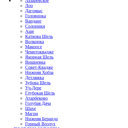
Лазаревское
Лоо
Дагомыс
Головинка
Вардане
Солоники
Аше
Каткова Щель
Волконка
Макопсе
Чемитоквадже
Якорная Щель
Вишневка
Совет-Квадже
Нижняя Хобза
Детляжка
Зубова Щель
Уч-Дере
Глубокая Щель
Атарбеково
Голубая Дача
Шахе
Магри
Нижняя Беранда
Горный Воздух