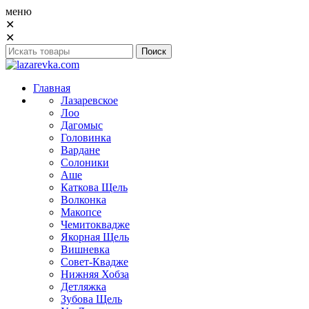
меню
✕
✕
Главная
Лазаревское
Лоо
Дагомыс
Головинка
Вардане
Солоники
Аше
Каткова Щель
Волконка
Макопсе
Чемитоквадже
Якорная Щель
Вишневка
Совет-Квадже
Нижняя Хобза
Детляжка
Зубова Щель