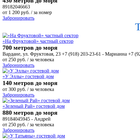
430 метров до моря
89182046663
от
1 200
руб.
/ за номер
Забронировать
«На Фруктовой» частный сектор
700 метров до моря
Вардане, ул. Фруктовая, 23 +7 (918) 203-23-61 - Марианна +7 (9
от
250
руб.
/ за человека
Забронировать
«У Эллы» гостевой дом
140 метров до моря
от
300
руб.
/ за человека
Забронировать
«Зеленый Рай» гостевой дом
880 метров до моря
89184045945 - Андрей
от
250
руб.
/ за человека
Забронировать