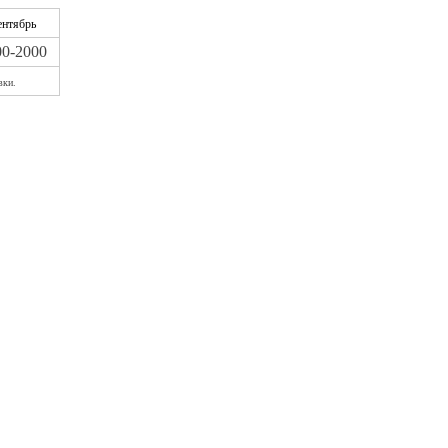
ентябрь
00-2000
вки.