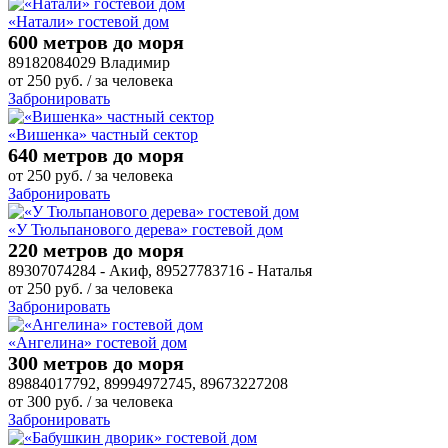
«Натали» гостевой дом
600 метров до моря
89182084029 Владимир
от
250
руб.
/ за человека
Забронировать
«Вишенка» частный сектор
640 метров до моря
от
250
руб.
/ за человека
Забронировать
«У Тюльпанового дерева» гостевой дом
220 метров до моря
89307074284 - Акиф, 89527783716 - Наталья
от
250
руб.
/ за человека
Забронировать
«Ангелина» гостевой дом
300 метров до моря
89884017792, 89994972745, 89673227208
от
300
руб.
/ за человека
Забронировать