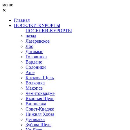
меню
✕
Главная
ПОСЕЛКИ-КУРОРТЫ
ПОСЕЛКИ-КУРОРТЫ
назад
Лазаревское
Лоо
Дагомыс
Головинка
Вардане
Солоники
Аше
Каткова Щель
Волконка
Макопсе
Чемитоквадже
Якорная Щель
Вишневка
Совет-Квадже
Нижняя Хобза
Детляжка
Зубова Щель
Уч-Дере