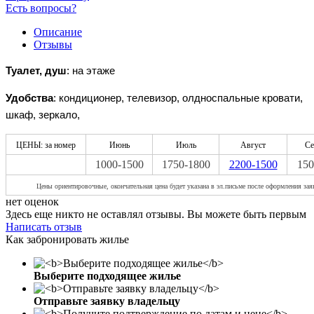
Есть вопросы?
Описание
Отзывы
Туалет, душ
: на этаже
Удобства
: кондиционер, телевизор, олдноспальные кровати,
шкаф, зеркало,
ЦЕНЫ: за номер
Июнь
Июль
Август
Се
1000-1500
1750-1800
2200-1500
150
Цены ориентировочные, окончательная цена будет указана в эл.письме после оформления зая
нет оценок
Здесь еще никто не оставлял отзывы. Вы можете быть первым
Написать отзыв
Как забронировать жилье
Выберите подходящее жилье
Отправьте заявку владельцу