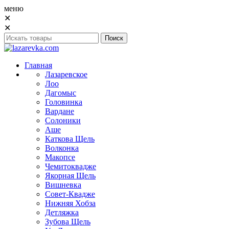
меню
✕
✕
Главная
Лазаревское
Лоо
Дагомыс
Головинка
Вардане
Солоники
Аше
Каткова Щель
Волконка
Макопсе
Чемитоквадже
Якорная Щель
Вишневка
Совет-Квадже
Нижняя Хобза
Детляжка
Зубова Щель