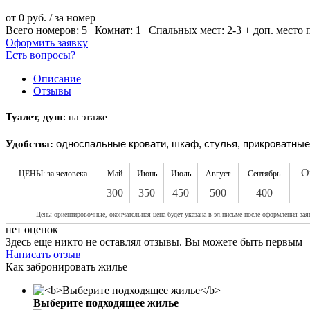
от
0
руб.
/ за номер
Всего номеров: 5 | Комнат: 1 | Спальных мест: 2-3 + доп. место
Оформить заявку
Есть вопросы?
Описание
Отзывы
Туалет, душ
: на этаже
односпальные кровати, шкаф, стулья, прикроватные 
Удобства:
О
ЦЕНЫ: за человека
Май
Июнь
Июль
Август
Сентябрь
300
350
450
500
400
Цены о
риентировочные, окончательная цена будет указана в эл.письме после оформления зая
нет оценок
Здесь еще никто не оставлял отзывы. Вы можете быть первым
Написать отзыв
Как забронировать жилье
Выберите подходящее жилье