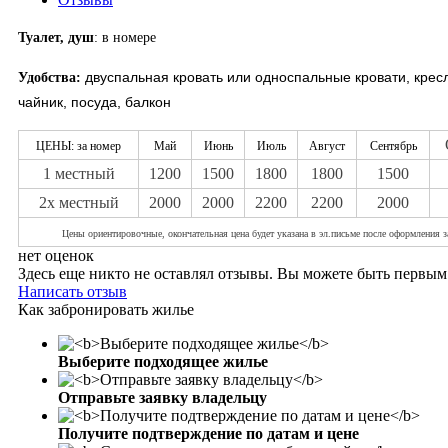
Туалет, душ
: в номере
двуспальная кровать или односпальные кровати, кресл
Удобства:
чайник, посуда, балкон
ЦЕНЫ: за номер
Май
Июнь
Июль
Август
Сентябрь
1 местный
1200
1500
1800
1800
1500
2х местный
2000
2000
2200
2200
2000
Цены ориентировочны
е, окончательная цена будет указана в эл.письме после оформления з
нет оценок
Здесь еще никто не оставлял отзывы. Вы можете быть первым
Написать отзыв
Как забронировать жилье
Выберите подходящее жилье
Отправьте заявку владельцу
Получите подтверждение по датам и цене