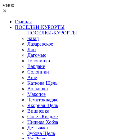
меню
✕
Главная
ПОСЕЛКИ-КУРОРТЫ
ПОСЕЛКИ-КУРОРТЫ
назад
Лазаревское
Лоо
Дагомыс
Головинка
Вардане
Солоники
Аше
Каткова Щель
Волконка
Макопсе
Чемитоквадже
Якорная Щель
Вишневка
Совет-Квадже
Нижняя Хобза
Детляжка
Зубова Щель
Уч-Дере