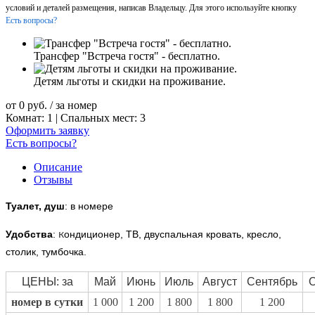
условий и деталей размещения, написав Владельцу. Для этого используйте кнопку
Есть вопросы?
Трансфер "Встреча гостя" - бесплатно.
Детям льготы и скидки на проживание.
от
0
руб.
/ за номер
Комнат: 1 | Спальных мест: 3
Оформить заявку
Есть вопросы?
Описание
Отзывы
Туалет, душ
: в номере
Удобства
:
к
ондиционер, ТВ, двуспальная кровать, кресло,
столик, тумбочка.
ЦЕНЫ: за
Май
Июнь
Июль
Август
Сентябрь
О
номер в сутки
1 000
1 200
1 800
1 800
1 200