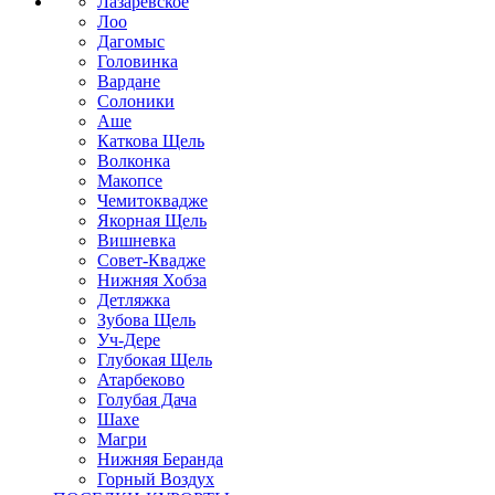
Лазаревское
Лоо
Дагомыс
Головинка
Вардане
Солоники
Аше
Каткова Щель
Волконка
Макопсе
Чемитоквадже
Якорная Щель
Вишневка
Совет-Квадже
Нижняя Хобза
Детляжка
Зубова Щель
Уч-Дере
Глубокая Щель
Атарбеково
Голубая Дача
Шахе
Магри
Нижняя Беранда
Горный Воздух